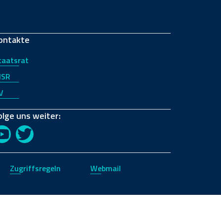
ontakte
taatsrat
JSR
V
olge uns weiter:
YouTube
Twitter
Zugriffsregeln
Webmail