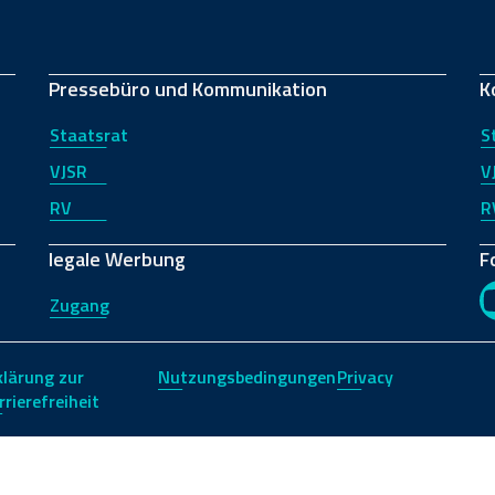
Pressebüro und Kommunikation
K
Staatsrat
S
VJSR
V
RV
R
legale Werbung
F
Zugang
klärung zur
Nutzungsbedingungen
Privacy
rrierefreiheit