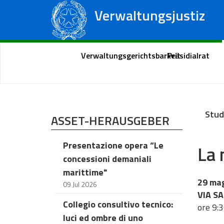
Verwaltungsjustiz
Staatsrat
Regionale Verwaltungsgerichte
Portal des Bürgers
Verwaltungsgerichtsbarkeit
Präsidialrat
Stud
ASSET-HERAUSGEBER
Presentazione opera “Le
La 
concessioni demaniali
marittime"
29 ma
09 Jul 2026
VIA SA
Collegio consultivo tecnico:
ore 9:
luci ed ombre di uno