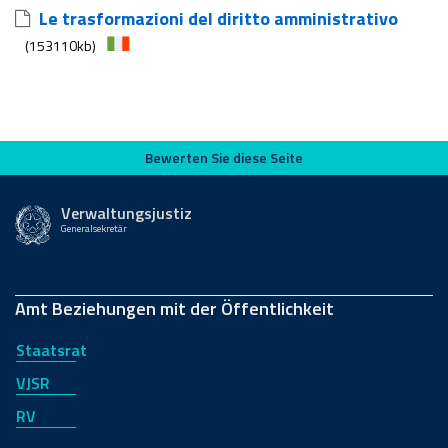
Le trasformazioni del diritto amministrativo
(153110kb)
Bewerten Sie diese Seite
Bewerten Sie diese Seite
Verwaltungsjustiz
Generalsekretär
Amt Beziehungen mit der Öffentlichkeit
Staatsrat
VJSR
RV