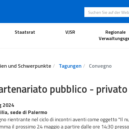
Suchen Sie auf der
Anwaltsportal
Staatsrat
VJSR
Regionale
Verwaltungsge
ien und Schwerpunkte
Tagungen
Convegno
partenariato pubblico - privato
g 2024
cilia, sede di Palermo
o rientrante nel ciclo di incontri aventi come oggetto "Il nuo
ma il prossimo 24 maggio a partire dalle ore 14:30 presso i