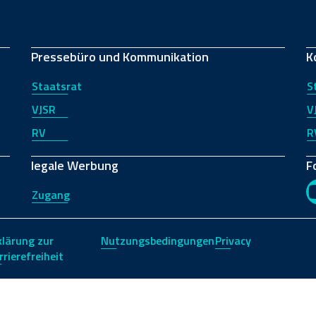
Pressebüro und Kommunikation
K
Staatsrat
S
VJSR
V
RV
R
legale Werbung
F
Zugang
klärung zur
Nutzungsbedingungen
Privacy
rrierefreiheit