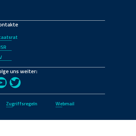
ontakte
taatsrat
JSR
V
olge uns weiter:
YouTube
Twitter
Zugriffsregeln
Webmail