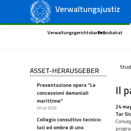
Verwaltungsjustiz
Staatsrat
Regionale Verwaltungsgerichte
Portal des Bürgers
Verwaltungsgerichtsbarkeit
Präsidialrat
Stud
ASSET-HERAUSGEBER
Presentazione opera “Le
Il 
concessioni demaniali
marittime"
24 ma
09 Jul 2026
Tar Si
Collegio consultivo tecnico:
Convegn
luci ed ombre di uno
program