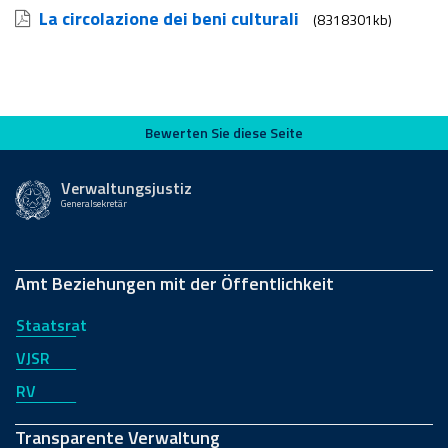
La circolazione dei beni culturali
(8318301kb)
Bewerten Sie diese Seite
Bewerten Sie diese Seite
Verwaltungsjustiz
Generalsekretär
Amt Beziehungen mit der Öffentlichkeit
Staatsrat
VJSR
RV
Transparente Verwaltung