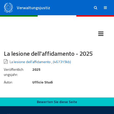
Verwaltungsjustiz
ricerca
menu
Staatsrat
Regionale Verwaltungsgerichte
La lesione dell'affidamento - 2025
La lesione dell'affidamento
,
(467319kb)
Veröffentlich
2025
ungsjahr:
Autor:
Ufficio Studi
Bewerten Sie diese Seite
Bewerten Sie diese Seite