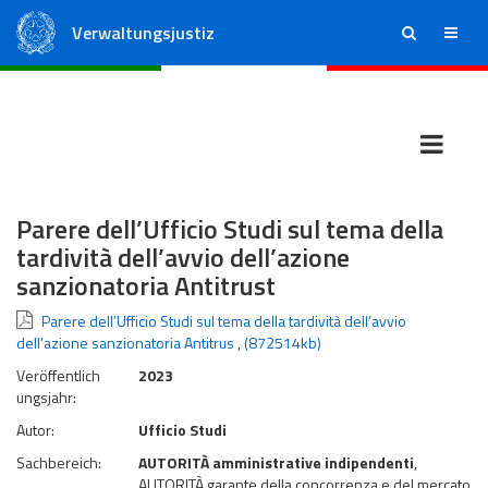
Verwaltungsjustiz
ricerca
menu
Staatsrat
Regionale Verwaltungsgerichte
Parere dell’Ufficio Studi sul tema della
tardività dell’avvio dell’azione
sanzionatoria Antitrust
Parere dell’Ufficio Studi sul tema della tardività dell’avvio
dell’azione sanzionatoria Antitrus
,
(872514kb)
Veröffentlich
2023
ungsjahr:
Autor:
Ufficio Studi
Sachbereich:
AUTORITÀ amministrative indipendenti
,
AUTORITÀ garante della concorrenza e del mercato