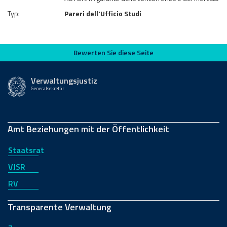
Typ:
Pareri dell'Ufficio Studi
Bewerten Sie diese Seite
Bewerten Sie diese Seite
Verwaltungsjustiz
Generalsekretär
Amt Beziehungen mit der Öffentlichkeit
Staatsrat
VJSR
RV
Transparente Verwaltung