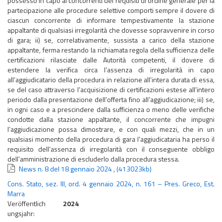
possesso in capo ai concorrenti dei requisiti di ordine generale per la
partecipazione alle procedure selettive comporti sempre il dovere di
ciascun concorrente di informare tempestivamente la stazione
appaltante di qualsiasi irregolarità che dovesse sopravvenire in corso
di gara; ii) se, correlativamente, sussista a carico della stazione
appaltante, ferma restando la richiamata regola della sufficienza delle
certificazioni rilasciate dalle Autorità competenti, il dovere di
estendere la verifica circa l’assenza di irregolarità in capo
all’aggiudicatario della procedura in relazione all’intera durata di essa,
se del caso attraverso l’acquisizione di certificazioni estese all’intero
periodo dalla presentazione dell’offerta fino all’aggiudicazione; iii) se,
in ogni caso e a prescindere dalla sufficienza o meno delle verifiche
condotte dalla stazione appaltante, il concorrente che impugni
l’aggiudicazione possa dimostrare, e con quali mezzi, che in un
qualsiasi momento della procedura di gara l’aggiudicataria ha perso il
requisito dell’assenza di irregolarità con il conseguente obbligo
dell’amministrazione di escluderlo dalla procedura stessa.
News n. 8 del 18 gennaio 2024
,
(413023kb)
Cons. Stato, sez. III, ord. 4 gennaio 2024, n. 161 – Pres. Greco, Est.
Marra
Veröffentlich
2024
ungsjahr: