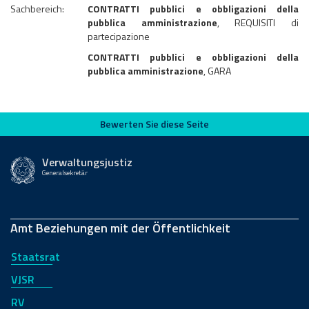
Sachbereich:
CONTRATTI pubblici e obbligazioni della
pubblica amministrazione
, REQUISITI di
partecipazione
CONTRATTI pubblici e obbligazioni della
pubblica amministrazione
, GARA
Bewerten Sie diese Seite
Bewerten Sie diese Seite
Verwaltungsjustiz
Generalsekretär
Amt Beziehungen mit der Öffentlichkeit
Staatsrat
VJSR
RV