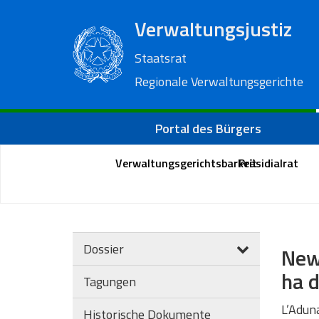
Verwaltungsjustiz
Staatsrat
Regionale Verwaltungsgerichte
Portal des Bürgers
Verwaltungsgerichtsbarkeit
Präsidialrat
Dossier
News
ha d
Tagungen
L’Aduna
Historische Dokumente