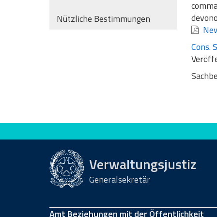
comma 1
devono 
Nützliche Bestimmungen
News
Cons. S
Veröff
Sachbe
Bewerten Sie diese Seite
Verwaltungsjustiz
Generalsekretär
Amt Beziehungen mit der Öffentlichkeit