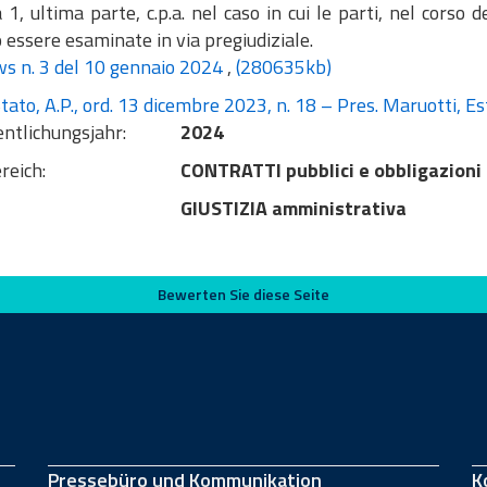
, ultima parte, c.p.a. nel caso in cui le parti, nel corso de
essere esaminate in via pregiudiziale.
 n. 3 del 10 gennaio 2024
,
(280635kb)
tato, A.P., ord. 13 dicembre 2023, n. 18 – Pres. Maruotti, Es
entlichungsjahr:
2024
reich:
CONTRATTI pubblici e obbligazioni
GIUSTIZIA amministrativa
Bewerten Sie diese Seite
Pressebüro und Kommunikation
K