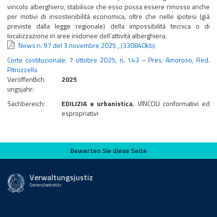
vincolo alberghiero, stabilisce che esso possa essere rimosso anche
per motivi di insostenibilità economica, oltre che nelle ipotesi (già
previste dalla legge regionale) della impossibilità tecnica o di
localizzazione in aree inidonee dell’attività alberghiera.
News n. 97 del 3 novembre 2025
,
(330840kb)
Corte costituzionale, 7 ottobre 2025, n. 143 – Pres. Amoroso, Red.
Pitruzzella
Veröffentlich
2025
ungsjahr:
Sachbereich:
EDILIZIA e urbanistica
, VINCOLI conformativi ed
espropriativi
Bewerten Sie diese Seite
Bewerten Sie diese Seite
Verwaltungsjustiz
Generalsekretär