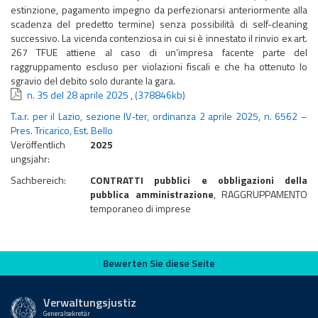
estinzione, pagamento impegno da perfezionarsi anteriormente alla
scadenza del predetto termine) senza possibilità di self-cleaning
successivo. La vicenda contenziosa in cui si è innestato il rinvio ex art.
267 TFUE attiene al caso di un’impresa facente parte del
raggruppamento escluso per violazioni fiscali e che ha ottenuto lo
sgravio del debito solo durante la gara.
n. 35 del 28 aprile 2025
,
(378846kb)
T.a.r. per il Lazio, sezione IV-ter, ordinanza 2 aprile 2025, n. 6562 –
Pres. Tricarico, Est. Bello
Veröffentlich
2025
ungsjahr:
Sachbereich:
CONTRATTI pubblici e obbligazioni della
pubblica amministrazione
, RAGGRUPPAMENTO
temporaneo di imprese
Bewerten Sie diese Seite
Bewerten Sie diese Seite
Verwaltungsjustiz
Generalsekretär