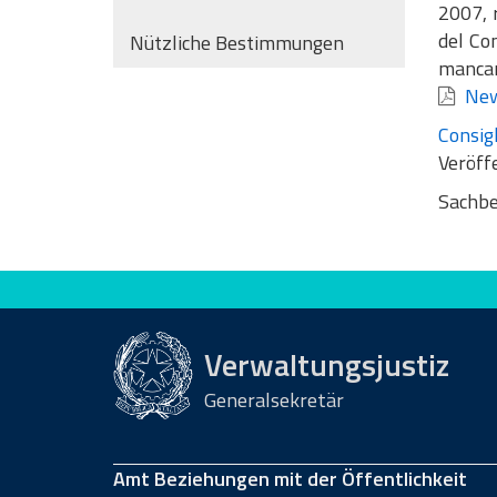
2007, r
del Con
Nützliche Bestimmungen
mancan
New
Consigl
Veröff
Sachbe
Bewerten Sie diese Seite
Verwaltungsjustiz
Generalsekretär
Amt Beziehungen mit der Öffentlichkeit