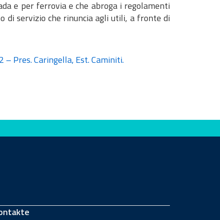
trada e per ferrovia e che abroga i regolamenti
i servizio che rinuncia agli utili, a fronte di
– Pres. Caringella, Est. Caminiti.
ontakte