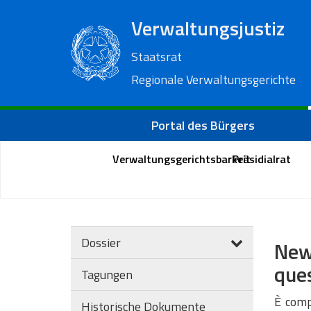
Verwaltungsjustiz
Staatsrat
Regionale Verwaltungsgerichte
Portal des Bürgers
Verwaltungsgerichtsbarkeit
Präsidialrat
Dossier
New
ques
Tagungen
È comp
Historische Dokumente