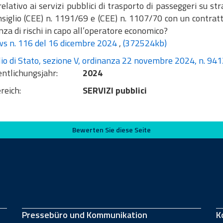
elativo ai servizi pubblici di trasporto di passeggeri su s
siglio (CEE) n. 1191/69 e (CEE) n. 1107/70 con un contratto d
za di rischi in capo all’operatore economico?
s n. 116 del 16 dicembre 2024
,
(372524kb)
io di Stato, sezione V, ordinanza 22 novembre 2024, n. 9412 
entlichungsjahr:
2024
reich:
SERVIZI pubblici
Bewerten Sie diese Seite
Pressebüro und Kommunikation
K