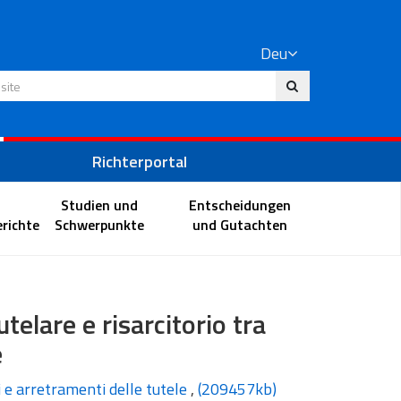
Deu
 Website
Richterportal
Studien und
Entscheidungen
richte
Schwerpunkte
und Gutachten
telare e risarcitorio tra
e
i e arretramenti delle tutele
,
(209457kb)