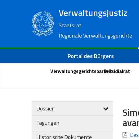
Verwaltungsjustiz
Staatsrat
Regionale Verwaltungsgerichte
Portal des Bürgers
Verwaltungsgerichtsbarkeit
Präsidialrat
Dossier
Simo
avan
Tagungen
L’es
Historische Dokumente