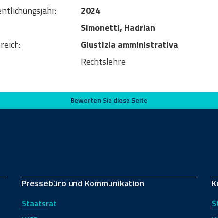
entlichungsjahr:
2024
Simonetti, Hadrian
reich:
Giustizia amministrativa
Rechtslehre
Bewerten Sie diese Seite
Pressebüro und Kommunikation
K
Staatsrat
S