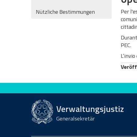
Per l'e
Nützliche Bestimmungen
comunic
cittadi
Durante
PEC.
L’invio
Veröff
Bewerten Sie diese Seite
Verwaltungsjustiz
Generalsekretär