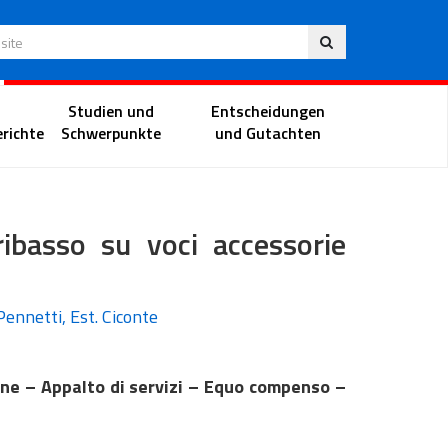
Deu
 Website
Richterportal
Studien und
Entscheidungen
richte
Schwerpunkte
und Gutachten
ibasso su voci accessorie
Pennetti, Est. Ciconte
ione – Appalto di servizi – Equo compenso –