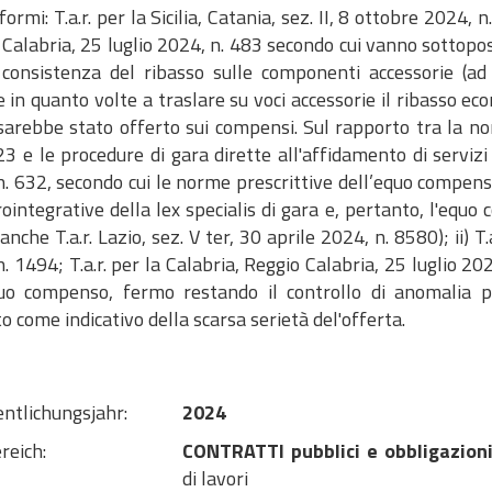
formi: T.a.r. per la Sicilia, Catania, sez. II, 8 ottobre 2024, n
Calabria, 25 luglio 2024, n. 483 secondo cui vanno sottopos
 consistenza del ribasso sulle componenti accessorie (ad
 in quanto volte a traslare su voci accessorie il ribasso e
arebbe stato offerto sui compensi. Sul rapporto tra la nor
3 e le procedure di gara dirette all'affidamento di servizi pr
. 632, secondo cui le norme prescrittive dell’equo compens
ointegrative della lex specialis di gara e, pertanto, l'equo 
anche T.a.r. Lazio, sez. V ter, 30 aprile 2024, n. 8580); ii) T.
. 1494; T.a.r. per la Calabria, Reggio Calabria, 25 luglio 20
quo compenso, fermo restando il controllo di anomalia 
o come indicativo della scarsa serietà del'offerta.
entlichungsjahr:
2024
reich:
CONTRATTI pubblici e obbligazioni
di lavori