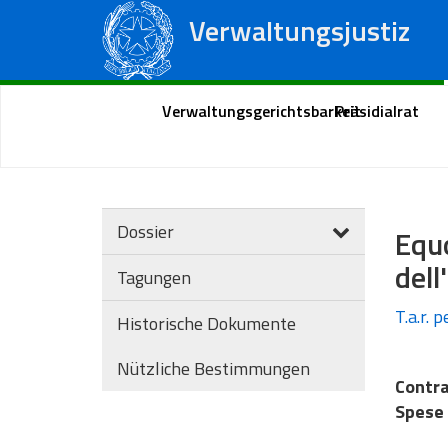
Verwaltungsjustiz
Staatsrat
Regionale Verwaltungsgerichte
Portal des Bürgers
Verwaltungsgerichtsbarkeit
Präsidialrat
Dossier
Equ
dell
Tagungen
T.a.r. 
Historische Dokumente
Nützliche Bestimmungen
Contra
Spese 