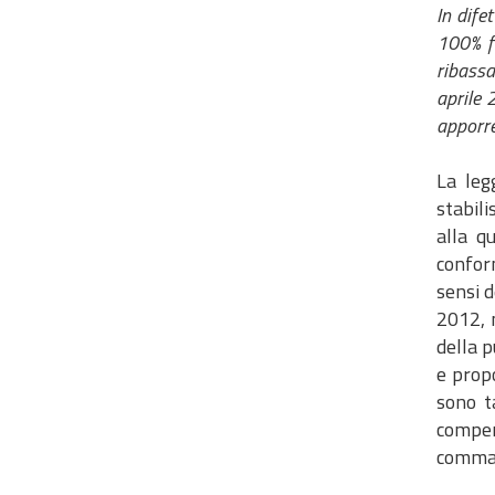
In dife
100% fo
ribassa
aprile 
apporre 
La leg
stabil
alla q
conform
sensi d
2012, n
della 
e propo
sono t
compens
comma 