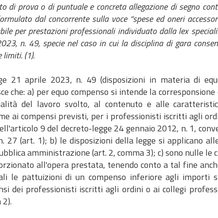
tto di prova o di puntuale e concreta allegazione di segno contr
rmulato dal concorrente sulla voce “spese ed oneri accessor
bile per prestazioni professionali individuato dalla lex speci
2023, n. 49, specie nel caso in cui la disciplina di gara conse
limiti. (1).
ge 21 aprile 2023, n. 49 (disposizioni in materia di equ
isce che: a) per equo compenso si intende la corresponsione
ualità del lavoro svolto, al contenuto e alle caratterist
e ai compensi previsti, per i professionisti iscritti agli ordin
ell'articolo 9 del decreto-legge 24 gennaio 2012, n. 1, conv
. 27 (art. 1); b) le disposizioni della legge si applicano al
pubblica amministrazione (art. 2, comma 3); c) sono nulle l
rzionato all'opera prestata, tenendo conto a tal fine anche
ali le pattuizioni di un compenso inferiore agli importi st
i dei professionisti iscritti agli ordini o ai collegi profess
2).