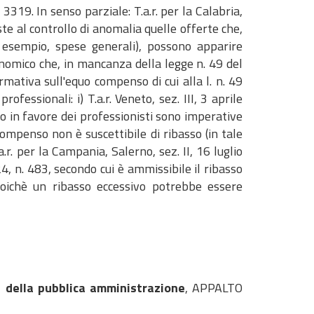
. 3319. In senso parziale: T.a.r. per la Calabria,
te al controllo di anomalia quelle offerte che,
 esempio, spese generali), possono apparire
conomico che, in mancanza della legge n. 49 del
mativa sull'equo compenso di cui alla l. n. 49
ofessionali: i) T.a.r. Veneto, sez. III, 3 aprile
o in favore dei professionisti sono imperative
compenso non è suscettibile di ribasso (in tale
a.r. per la Campania, Salerno, sez. II, 16 luglio
24, n. 483, secondo cui è ammissibile il ribasso
poichè un ribasso eccessivo potrebbe essere
 della pubblica amministrazione
, APPALTO