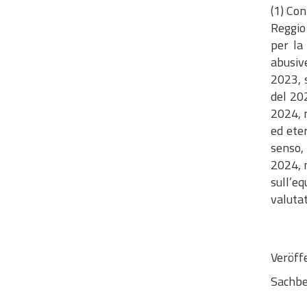
(1) Con
Reggio 
per la
abusive
2023, s
del 202
2024, n
ed eter
senso, 
2024, n
sull’e
valutat
Veröff
Sachbe