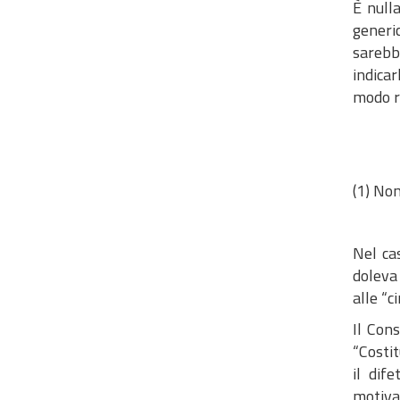
È null
generic
sarebb
indica
modo ri
(1) Non
Nel ca
doleva
alle “c
Il Cons
“Costit
il dif
motivaz