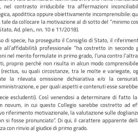
o, nel contrasto irriducibile tra affermazioni inconcilia
ogica, apodittica oppure obiettivamente incomprensibile: qu
 tale da collocare la motivazione al di sotto del “minimo cost
Stato, Ad. plen., nn. 10 e 11/2018).
o di specie, ha proseguito il Consiglio di Stato, il riferime
ve all’affidabilità professionale “ha costretto in secondo
ni nel merito formulate in primo grado, l’una contro l’altr
nti, proprio perché non risulta in alcun modo comprensibil
 (rectius, su quali circostanze, tra le molte e variegate, 
cate la rilevata omissione dichiarativa e/o la censu
ministrazione, e per quali aspetti e contenuti esse sarebbero
pecie escludenti). Così venendosi a determinare di fatto la
um novum, in cui questo Collegio sarebbe costretto ad eff
vo riferimento motivazionale, la valutazione sulle doglianz
n si fosse pronunciato”. Di qui, il carattere apparente de
a con rinvio al giudice di primo grado.