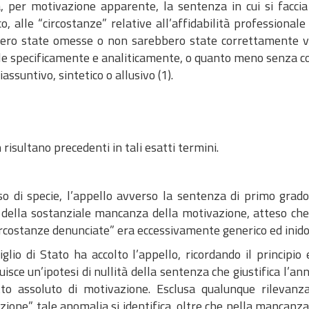
a, per motivazione apparente, la sentenza in cui si facc
o, alle “circostanze” relative all’affidabilità professionale
ero state omesse o non sarebbero state correttamente va
rle specificamente e analiticamente, o quanto meno senza c
assuntivo, sintetico o allusivo (1).
 risultano precedenti in tali esatti termini.
so di specie, l’appello avverso la sentenza di primo grad
 della sostanziale mancanza della motivazione, atteso che 
ircostanze denunciate” era eccessivamente generico ed inido
iglio di Stato ha accolto l’appello, ricordando il principi
uisce un’ipotesi di nullità della sentenza che giustifica l’a
etto assoluto di motivazione. Esclusa qualunque rilevanza
ione”, tale anomalia si identifica, oltre che nella mancanza