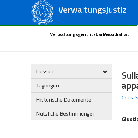
Verwaltungsjustiz
Staatsrat
Regionale Verwaltungsgerichte
Portal des Bürgers
Verwaltungsgerichtsbarkeit
Präsidialrat
Dossier
Sul
app
Tagungen
Cons. S
Historische Dokumente
Nützliche Bestimmungen
Giusti