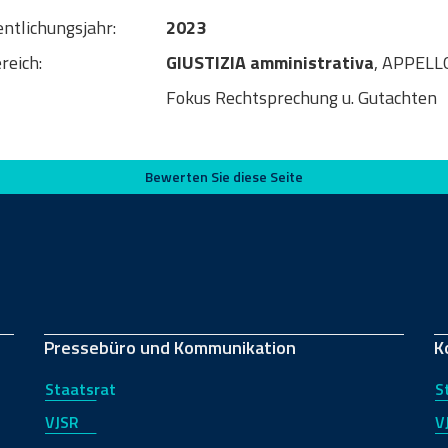
entlichungsjahr:
2023
reich:
GIUSTIZIA amministrativa
, APPELL
Fokus Rechtsprechung u. Gutachten
Bewerten Sie diese Seite
Pressebüro und Kommunikation
K
Staatsrat
S
VJSR
V