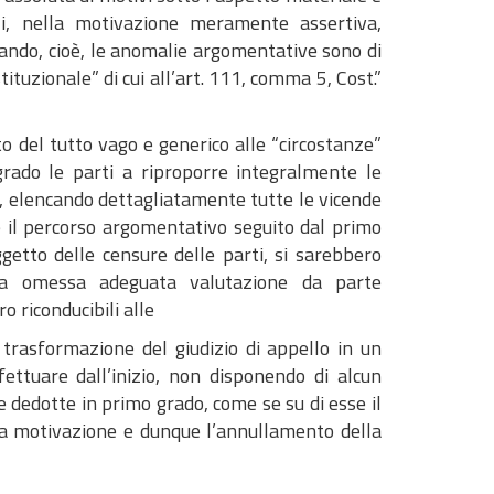
bili, nella motivazione meramente assertiva,
ando, cioè, le anomalie argomentative sono di
ituzionale” di cui all’art. 111, comma 5, Cost.”
nto del tutto vago e generico alle “circostanze”
 grado le parti a riproporre integralmente le
a, elencando dettagliatamente tutte le vicende
e il percorso argomentativo seguito dal primo
oggetto delle censure delle parti, si sarebbero
rata omessa adeguata valutazione da parte
 riconducibili alle
 trasformazione del giudizio di appello in un
ettuare dall’inizio, non disponendo di alcun
e dedotte in primo grado, come se su di esse il
lla motivazione e dunque l’annullamento della