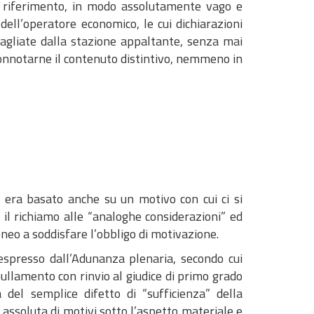
ia riferimento, in modo assolutamente vago e
 dell’operatore economico, le cui dichiarazioni
gliate dalla stazione appaltante, senza mai
onnotarne il contenuto distintivo, nemmeno in
o era basato anche su un motivo con cui ci si
il richiamo alle “analoghe considerazioni” ed
neo a soddisfare l’obbligo di motivazione.
o espresso dall’Adunanza plenaria, secondo cui
nnullamento con rinvio al giudice di primo grado
 del semplice difetto di “sufficienza” della
 assoluta di motivi sotto l’aspetto materiale e