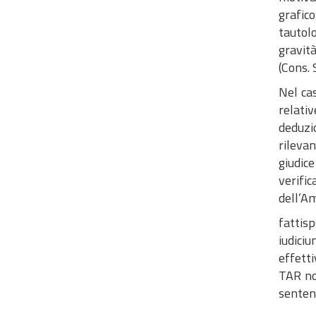
grafic
tautol
gravità
(Cons. 
Nel cas
relati
deduzio
rileva
giudice
verifi
dell’Am
fattis
iudici
effetti
TAR no
sentenz