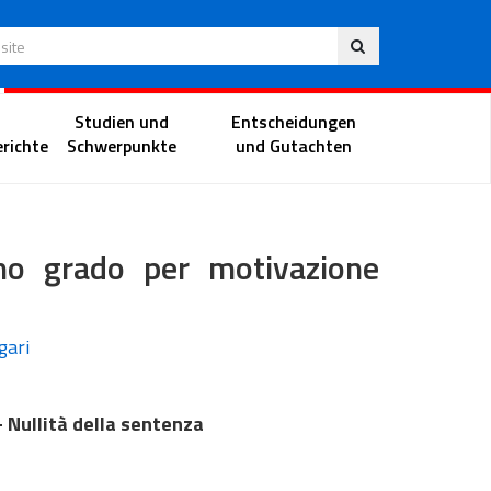
Deu
 Website
Richterportal
Studien und
Entscheidungen
richte
Schwerpunkte
und Gutachten
imo grado per motivazione
gari
 Nullità della sentenza