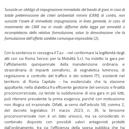
Sussiste un obbligo di impugnazione immediata del bando di gara in caso di
totale pretermissione dei criteri ambientali minimi (CAM); di contro, non
sussiste l’onere di immediata impugnazione, in linea generale, in caso di
inserimento dei CAM ma in modo difforme dalla legge per erroneità o
incompletezza della relativa formulazione, salva la dimostrazione che la
formulazione dell’offerta sarebbe comunque impossibile.
(2).
Con la sentenza in rassegna il T.a.r. - nel confermare la legittimità degli
atti con cui Roma Servizi per la Mobilità S.r.l. ha indetto la gara per
l’affidamento quinquennale della manutenzione ordinaria e
straordinaria di impianti semaforici, di segnaletica luminosa, di
regolazione e controllo del traffico e dei sistemi ITS, esistenti nel
territorio di Roma Capitale - ha evidenziato che la stazione
appaltante, nella dialettica fra efficiente gestione del servizio e finalità
proconcorrenziale, cui tende la suddivisione di una gara in più lotti,
può ritenere prevalente la prima esigenza, purché con motivazione
non illogica od irrazionale. Difatti, ai sensi dell'articolo 58, comma 2,
del decreto legislativo 31 marzo 2023, n. 36, la tensione
proconcorrenziale non è un dato univoco, ma va considerato in
combinato disposto con possibili valori antagonisti protetti
dall'ordinamento, tra cui l'efficienza della spesa pubblica che ha