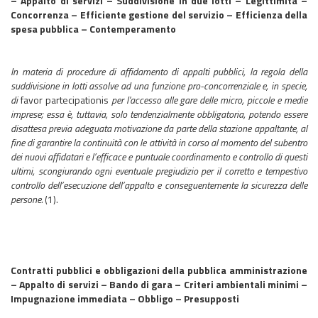
– Appalto di servizi – Suddivisione in due lotti – Legittimità –
Concorrenza – Efficiente gestione del servizio – Efficienza della
spesa pubblica – Contemperamento
In materia di procedure di affidamento di appalti pubblici, la regola della
suddivisione in lotti assolve ad una funzione pro-concorrenziale e, in specie,
di
favor partecipationis
per l'accesso alle gare delle micro, piccole e medie
imprese; essa è, tuttavia, solo tendenzialmente obbligatoria, potendo essere
disattesa previa adeguata motivazione da parte della stazione appaltante, al
fine di garantire la continuità con le attività in corso al momento del subentro
dei nuovi affidatari e l’efficace e puntuale coordinamento e controllo di questi
ultimi, scongiurando ogni eventuale pregiudizio per il corretto e tempestivo
controllo dell’esecuzione dell’appalto e conseguentemente la sicurezza delle
persone.
(1).
Contratti pubblici e obbligazioni della pubblica amministrazione
– Appalto di servizi – Bando di gara – Criteri ambientali minimi –
Impugnazione immediata – Obbligo – Presupposti