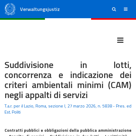
Verwaltungsjustiz
ricerca
menu
Staatsrat
Regionale Verwaltungsgerichte
Suddivisione in lotti,
concorrenza e indicazione dei
criteri ambientali minimi (CAM)
negli appalti di servizi
T.a.r. per il Lazio, Roma, sezione I, 27 marzo 2026, n. 5838 - Pres. ed
Est. Politi
Contratti pubblici e obbligazioni della pubblica amministrazione