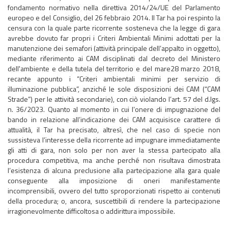
fondamento normativo nella direttiva 2014/24/UE del Parlamento
europeo e del Consiglio, del 26 febbraio 2014. Il Tar ha poi respinto la
censura con la quale parte ricorrente sosteneva che la legge di gara
avrebbe dovuto far propri i Criteri Ambientali Minimi adottati per la
manutenzione dei semafori (attività principale dell’appalto in oggetto),
mediante riferimento ai CAM disciplinati dal decreto del Ministero
dell'ambiente e della tutela del territorio e del mare28 marzo 2018,
recante appunto i “Criteri ambientali minimi per servizio di
illuminazione pubblica”, anziché le sole disposizioni dei CAM (“CAM
Strade”) per le attività secondarie), con ciò violando l’art. 57 del d.lgs.
n. 36/2023. Quanto al momento in cui l’onere di impugnazione del
bando in relazione all’indicazione dei CAM acquisisce carattere di
attualità, il Tar ha precisato, altresì, che nel caso di specie non
sussisteva l’interesse della ricorrente ad impugnare immediatamente
gli atti di gara, non solo per non aver la stessa partecipato alla
procedura competitiva, ma anche perché non risultava dimostrata
l’esistenza di alcuna preclusione alla partecipazione alla gara quale
conseguente alla imposizione di oneri manifestamente
incomprensibili, ovvero del tutto sproporzionati rispetto ai contenuti
della procedura; o, ancora, suscettibili di rendere la partecipazione
irragionevolmente difficoltosa o addirittura impossibile.