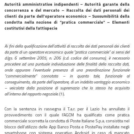
Autorità amministrative indipendenti – Autorità garante della
concorrenza e del mercato – Raccolta dei dati personali dei
clienti da parte dell’operatore economico – Sussumibilità della
condotta nella nozione di “pratica commerciale” – Elementi
costitutivi della fattispecie
Ai fini della qualificazione dell’attività di raccolta dei dati personali dei clienti
da parte di un operatore economico quale “pratica commerciale” ai sensi del
d.lgs. 6 settembre 2005, n. 206 (c.d. codice del consumo), è necessario
procedere ad una puntuale individuazione delle finalità della raccolta dati,
onde appurare l’eventuale presenza di una preordinazione funzionale
“commercialmente” connotata – in quanto tale, funzionale al
conseguimento, da parte dell’operatore, di un indebito vantaggio economico
– veicolata dalla posizione di supremazia che lo stesso ha acquisito
all’interno del rapporto negoziale.
(1).
Con la sentenza in rassegna il T.a.r. per il Lazio ha annullato il
provvedimento con il quale l’AGCM ha qualificato come pratica
commerciale scorretta la condotta di Poste Italiane S.p.a. consistita nel
blocco dell’utilizzo delle App Banco Posta e PostePay installate negli
smartphone con sistema operativo Android in caso di mancato