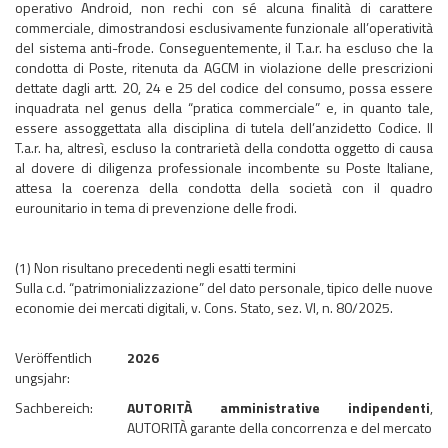
operativo Android, non rechi con sé alcuna finalità di carattere
commerciale, dimostrandosi esclusivamente funzionale all’operatività
del sistema anti-frode. Conseguentemente, il T.a.r. ha escluso che la
condotta di Poste, ritenuta da AGCM in violazione delle prescrizioni
dettate dagli artt. 20, 24 e 25 del codice del consumo, possa essere
inquadrata nel genus della “pratica commerciale” e, in quanto tale,
essere assoggettata alla disciplina di tutela dell’anzidetto Codice. Il
T.a.r. ha, altresì, escluso la contrarietà della condotta oggetto di causa
al dovere di diligenza professionale incombente su Poste Italiane,
attesa la coerenza della condotta della società con il quadro
eurounitario in tema di prevenzione delle frodi.
(1) Non risultano precedenti negli esatti termini
Sulla c.d. “patrimonializzazione” del dato personale, tipico delle nuove
economie dei mercati digitali, v. Cons. Stato, sez. VI, n. 80/2025.
Veröffentlich
2026
ungsjahr:
Sachbereich:
AUTORITÀ amministrative indipendenti
,
AUTORITÀ garante della concorrenza e del mercato