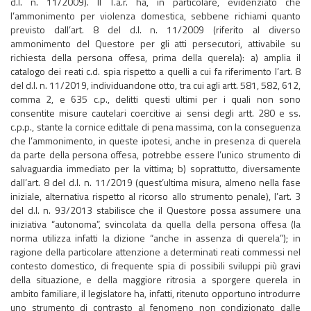
d.l. n. 11/2009). Il T.a.r. ha, in particolare, evidenziato che
l’ammonimento per violenza domestica, sebbene richiami quanto
previsto dall’art. 8 del d.l. n. 11/2009 (riferito al diverso
ammonimento del Questore per gli atti persecutori, attivabile su
richiesta della persona offesa, prima della querela): a) amplia il
catalogo dei reati c.d. spia rispetto a quelli a cui fa riferimento l’art. 8
del d.l. n. 11/2019, individuandone otto, tra cui agli artt. 581, 582, 612,
comma 2, e 635 c.p., delitti questi ultimi per i quali non sono
consentite misure cautelari coercitive ai sensi degli artt. 280 e ss.
c.p.p., stante la cornice edittale di pena massima, con la conseguenza
che l’ammonimento, in queste ipotesi, anche in presenza di querela
da parte della persona offesa, potrebbe essere l’unico strumento di
salvaguardia immediato per la vittima; b) soprattutto, diversamente
dall’art. 8 del d.l. n. 11/2019 (quest’ultima misura, almeno nella fase
iniziale, alternativa rispetto al ricorso allo strumento penale), l’art. 3
del d.l. n. 93/2013 stabilisce che il Questore possa assumere una
iniziativa “autonoma”, svincolata da quella della persona offesa (la
norma utilizza infatti la dizione “anche in assenza di querela”); in
ragione della particolare attenzione a determinati reati commessi nel
contesto domestico, di frequente spia di possibili sviluppi più gravi
della situazione, e della maggiore ritrosia a sporgere querela in
ambito familiare, il legislatore ha, infatti, ritenuto opportuno introdurre
uno strumento di contrasto al fenomeno non condizionato dalle