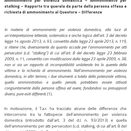
Ammonimento per violenza domestica – Ammonimento per
stalking – Rapporto tra querela da parte della persona offesa e
richiesta di ammonimento al Questore – Differenze
In materia di ammonimento per violenza domestica, alla luce di
un’interpretazione letterale, sistematica e anche logica dell’art. 3 del decreto
legge 14 agosto 2013, n. 93, convertito dalla legge 23 aprile 2013, n. 119,
si ritiene che, diversamente da quanto accade per l’ammonimento per atti
persecutori (c.d. “stalking”) di cui all’art. 8 del decreto legge 23 febbraio
2009, n. 11, convertito con modificazioni dalla legge 23 aprile 2009, n. 38,
non vi sia un rapporto di incompatibilità unilaterale tra la querela della
vittima e la richiesta di ammonimento. Nell’ammonimento per violenza
domestica, in altri termini
, i due strumenti a tutela della potenziale vittima,
quello amministrativo e quello penale, potrebbero essere attivati
congiuntamente dalla persona offesa ed avere, fondandosi su presupposti
diversi, pure esiti differenti.
(1).
In motivazione, il T.a.r. ha tracciato alcune delle differenze che
intercorrono tra la fattispecie dell’ammonimento per violenza
domestica (introdotto dall’art. 3 del d.l. n. 93/2013) e quella
dell’ammonimento per atti persecutori (c.d. stalking, di cui all'art. 8 del