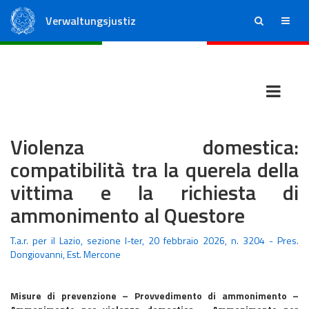
Verwaltungsjustiz
ricerca
menu
Staatsrat
Regionale Verwaltungsgerichte
Violenza domestica:
compatibilità tra la querela della
vittima e la richiesta di
ammonimento al Questore
T.a.r. per il Lazio, sezione I-ter, 20 febbraio 2026, n. 3204 - Pres.
Dongiovanni, Est. Mercone
Misure di prevenzione – Provvedimento di ammonimento –