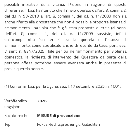
possibili iniziative della vittima. Proprio in ragione di queste
differenze, il T.a.r. ha ritenuto che il rinvio operato dall’art. 3, comma 2,
del d.l. n. 93/2013 all’art. 8, comma 1, del d.l. n. 11/2009 non sia
anche riferito alla circostanza che non è possibile proporre istanza di
ammonimento una volta che è già stata proposta querela (ai sensi
dell’art. 8, comma 1, del d.l. n. 11/2009 sussiste, infatti,
un’incompatibilità “unilaterale” tra la querela e l’istanza di
ammonimento, come specificato anche di recente da Cass. pen., sez.
V, sent. n. 8347/2025), tale per cui nell’ammonimento per violenza
domestica, la richiesta di intervento del Questore da parte della
persona offesa potrebbe essere avanzata anche in presenza di
previa querela penale.
(1) Conformi: T.a.r. per la Liguria, sez. I, 17 settembre 2025, n. 1004.
Veröffentlich
2026
ungsjahr:
Sachbereich:
MISURE di prevenzione
Typ:
Fokus Rechtsprechung u. Gutachten