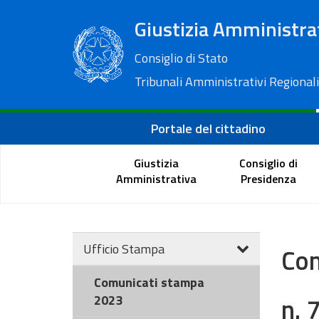
Giustizia Amministra
Consiglio di Stato
Tribunali Amministrativi Regionali
Portale del cittadino
Giustizia
Consiglio di
Amministrativa
Presidenza
Ufficio Stampa
Com
Comunicati stampa
n. 
2023