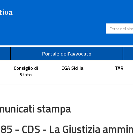
tiva
Cerca nel s
Portale dell'avvocato
Consiglio di
CGA Sicilia
TAR
Stato
unicati stampa
785 - CDS - La Giustizia ammi