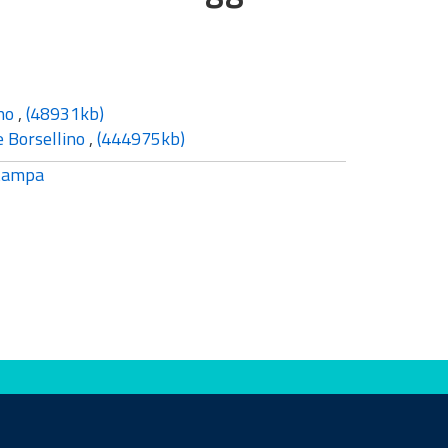
ino
,
(48931kb)
e Borsellino
,
(444975kb)
tampa