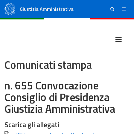
Giustizia Amministrativa
ricerca
menu
Consiglio di Stato
Tribunali Amministrativi Regionali
Comunicati stampa
n. 655 Convocazione
Consiglio di Presidenza
Giustizia Amministrativa
Scarica gli allegati