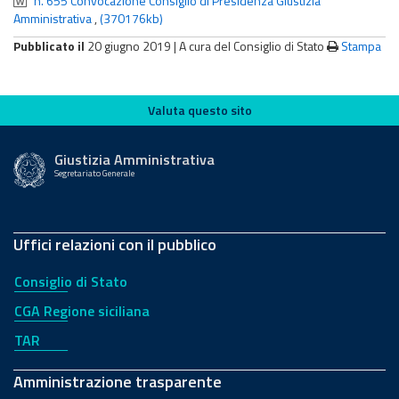
n. 655 Convocazione Consiglio di Presidenza Giustizia
Amministrativa
,
(370176kb)
Pubblicato il
20 giugno 2019 |
A cura del Consiglio di Stato
Stampa
Valuta questo sito
Valuta questo sito
Giustizia Amministrativa
Segretariato Generale
Uffici relazioni con il pubblico
Consiglio di Stato
CGA Regione siciliana
TAR
Amministrazione trasparente