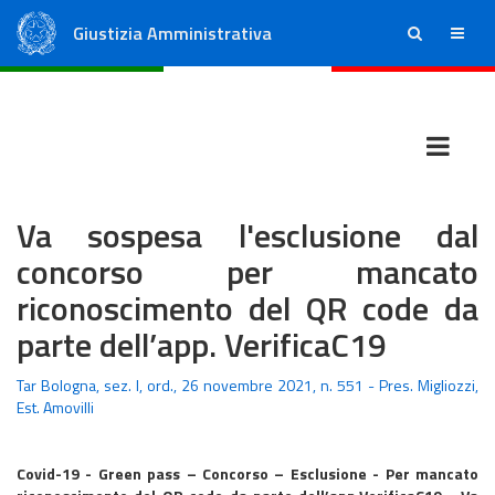
Giustizia Amministrativa
ricerca
menu
Consiglio di Stato
Tribunali Amministrativi Regionali
Va sospesa l'esclusione dal
concorso per mancato
riconoscimento del QR code da
parte dell’app. VerificaC19
Tar Bologna, sez. I, ord., 26 novembre 2021, n. 551 - Pres. Migliozzi,
Est. Amovilli
Covid-19 - Green pass – Concorso – Esclusione - Per mancato