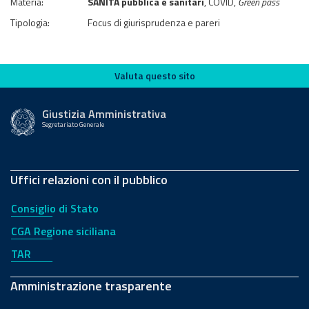
Materia:
SANITÀ pubblica e sanitari
, COVID,
Green pass
Tipologia:
Focus di giurisprudenza e pareri
Valuta questo sito
Valuta questo sito
Giustizia Amministrativa
Segretariato Generale
Uffici relazioni con il pubblico
Consiglio di Stato
CGA Regione siciliana
TAR
Amministrazione trasparente