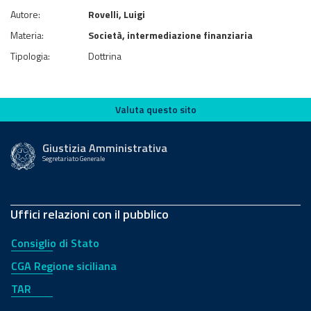
Autore:
Rovelli, Luigi
Materia:
Società, intermediazione finanziaria
Tipologia:
Dottrina
Valuta questo sito
Valuta questo sito
Giustizia Amministrativa
Segretariato Generale
Uffici relazioni con il pubblico
Consiglio di Stato
CGA Regione siciliana
TAR