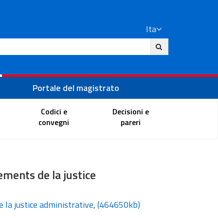
Ita
ito
Portale del magistrato
Codici e
Decisioni e
convegni
pareri
ements de la justice
e la justice administrative
,
(464650kb)