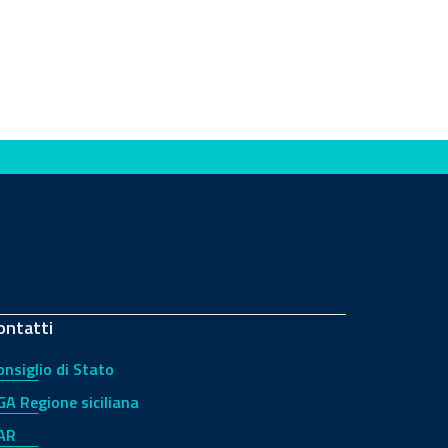
ontatti
onsiglio di Stato
GA Regione siciliana
AR