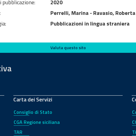
i pubblicazione:
2020
:
Perrelli, Marina - Ravasio, Roberta
ia:
Pubblicazioni in lingua straniera
Valuta questo sito
tiva
Carta dei Servizi
C
Consiglio di Stato
C
CGA Regione siciliana
C
TAR
T