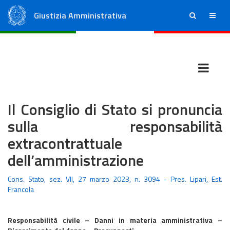
Giustizia Amministrativa
ricerca
menu
Consiglio di Stato
Tribunali Amministrativi Regionali
Il Consiglio di Stato si pronuncia
sulla responsabilità
extracontrattuale
dell’amministrazione
Cons. Stato, sez. VII, 27 marzo 2023, n. 3094 - Pres. Lipari, Est.
Francola
Responsabilità civile – Danni in materia amministrativa –