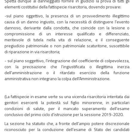
Spetta dunque al danneggiato fornire in giudizio la prova di tutti gli
elementi costitutivi della fattispecie risarcitoria, dovendo provare:
-sul piano oggettivo, la presenza di un provvedimento illegittimo
causa di un danno ingiusto, con la necessità di distinguere l'evento
dannoso, derivante dalla condotta, che coincide con la lesione o
compromissione di un interesse qualificato e differenziato,
meritevole di tutela nella vita di relazione, e il conseguente
pregiudizio patrimoniale o non patrimoniale scaturitone, suscettibile
di riparazione in via risarcitoria;
- sul piano soggettivo, l'integrazione del coefficiente di colpevolezza,
con la precisazione che l’ingiustificata o illegittima inerzia
dell'amministrazione o il ritardato esercizio della funzione
amministrativa non integrano la colpa dell'Amministrazione.
(La fattispecie in esame verte su una vicenda risarcitoria intentata dai
genitori esercenti la potestà sul figlio minorenne, in particolari
condizioni di salute, per il mancato superamento dell’esame
conclusivo del primo ciclo d’istruzione per la sessione 2019-2020.
La sezione ha statuito che, a fronte dell’ampio potere discrezionale
riconosciuto per la conduzione dell’esame di Stato dei candidati