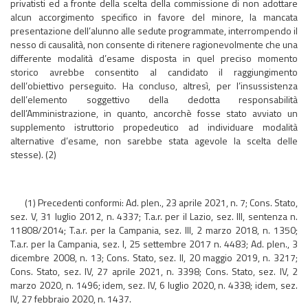
privatisti ed a fronte della scelta della commissione di non adottare
alcun accorgimento specifico in favore del minore, la mancata
presentazione dell’alunno alle sedute programmate, interrompendo il
nesso di causalità, non consente di ritenere ragionevolmente che una
differente modalità d’esame disposta in quel preciso momento
storico avrebbe consentito al candidato il raggiungimento
dell’obiettivo perseguito. Ha concluso, altresì, per l’insussistenza
dell’elemento soggettivo della dedotta responsabilità
dell’Amministrazione, in quanto, ancorchè fosse stato avviato un
supplemento istruttorio propedeutico ad individuare modalità
alternative d’esame, non sarebbe stata agevole la scelta delle
stesse). (2)
(1) Precedenti conformi: Ad. plen., 23 aprile 2021, n. 7; Cons. Stato,
sez. V, 31 luglio 2012, n. 4337; T.a.r. per il Lazio, sez. III, sentenza n.
11808/2014; T.a.r. per la Campania, sez. III, 2 marzo 2018, n. 1350;
T.a.r. per la Campania, sez. I, 25 settembre 2017 n. 4483; Ad. plen., 3
dicembre 2008, n. 13; Cons. Stato, sez. II, 20 maggio 2019, n. 3217;
Cons. Stato, sez. IV, 27 aprile 2021, n. 3398; Cons. Stato, sez. IV, 2
marzo 2020, n. 1496; idem, sez. IV, 6 luglio 2020, n. 4338; idem, sez.
IV, 27 febbraio 2020, n. 1437.