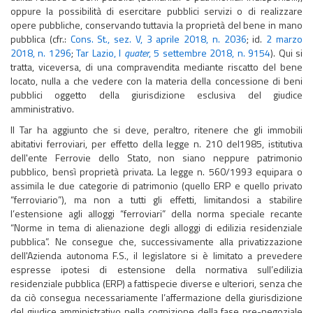
oppure la possibilità di esercitare pubblici servizi o di realizzare
opere pubbliche, conservando tuttavia la proprietà del bene in mano
pubblica (cfr.:
Cons. St., sez. V, 3 aprile 2018, n. 2036
; id.
2 marzo
2018, n. 1296
;
Tar Lazio, I
quater
, 5 settembre 2018, n. 9154
). Qui si
tratta, viceversa, di una compravendita mediante riscatto del bene
locato, nulla a che vedere con la materia della concessione di beni
pubblici oggetto della giurisdizione esclusiva del giudice
amministrativo.
Il Tar ha aggiunto che si deve, peraltro, ritenere che gli immobili
abitativi ferroviari, per effetto della legge n. 210 del1985, istitutiva
dell'ente Ferrovie dello Stato, non siano neppure patrimonio
pubblico, bensì proprietà privata. La legge n. 560/1993 equipara o
assimila le due categorie di patrimonio (quello ERP e quello privato
“ferroviario”), ma non a tutti gli effetti, limitandosi a stabilire
l’estensione agli alloggi “ferroviari” della norma speciale recante
“Norme in tema di alienazione degli alloggi di edilizia residenziale
pubblica”. Ne consegue che, successivamente alla privatizzazione
dell'Azienda autonoma F.S., il legislatore si è limitato a prevedere
espresse ipotesi di estensione della normativa sull’edilizia
residenziale pubblica (ERP) a fattispecie diverse e ulteriori, senza che
da ciò consegua necessariamente l’affermazione della giurisdizione
del giudice amministrativo nella cognizione della fase pre-negoziale