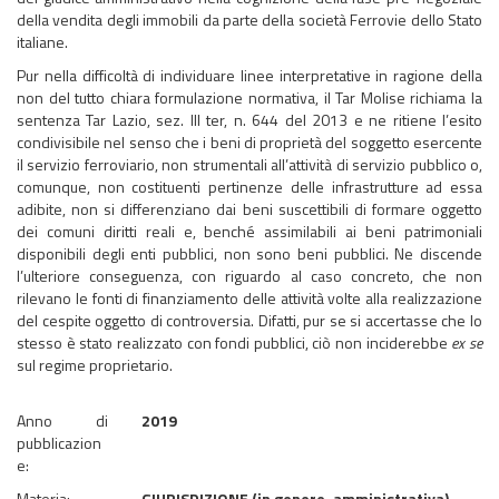
della vendita degli immobili da parte della società Ferrovie dello Stato
italiane.
Pur nella difficoltà di individuare linee interpretative in ragione della
non del tutto chiara formulazione normativa, il Tar Molise richiama la
sentenza Tar Lazio, sez. III ter, n. 644 del 2013 e ne ritiene l’esito
condivisibile nel senso che i beni di proprietà del soggetto esercente
il servizio ferroviario, non strumentali all’attività di servizio pubblico o,
comunque, non costituenti pertinenze delle infrastrutture ad essa
adibite, non si differenziano dai beni suscettibili di formare oggetto
dei comuni diritti reali e, benché assimilabili ai beni patrimoniali
disponibili degli enti pubblici, non sono beni pubblici. Ne discende
l’ulteriore conseguenza, con riguardo al caso concreto, che non
rilevano le fonti di finanziamento delle attività volte alla realizzazione
del cespite oggetto di controversia. Difatti, pur se si accertasse che lo
stesso è stato realizzato con fondi pubblici, ciò non inciderebbe
ex se
sul regime proprietario.
Anno di
2019
pubblicazion
e:
Materia:
GIURISDIZIONE (in genere, amministrativa)