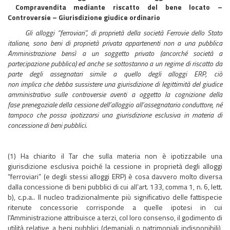
Compravendita mediante riscatto del bene locato –
Controversie – Giurisdizione giudice ordinario
Gli alloggi “ferroviari”, di proprietà della società Ferrovie dello Stato
italiane, sono beni di proprietà privata appartenenti non a una pubblica
Amministrazione bensì a un soggetto privato (ancorché società a
partecipazione pubblica) ed anche se sottostanno a un regime di riscatto da
parte degli assegnatari simile a quello degli alloggi ERP, ciò
non implica che debba sussistere una giurisdizione di legittimità del giudice
amministrativo sulle controversie aventi a oggetto la cognizione della
fase
prenegoziale della cessione dell’alloggio all’assegnatario conduttore
, né
tampoco che possa ipotizzarsi una giurisdizione esclusiva in materia di
concessione di beni pubblici.
(1) Ha chiarito il Tar che sulla materia non è ipotizzabile una
giurisdizione esclusiva poiché la cessione in proprietà degli alloggi
“ferroviari” (e degli stessi alloggi ERP) è cosa davvero molto diversa
dalla concessione di beni pubblici di cui all’art. 133, comma 1, n. 6, lett.
b), c.p.a.. Il nucleo tradizionalmente più significativo delle fattispecie
ritenute concessorie corrisponde a quelle ipotesi in cui
l'Amministrazione attribuisce a terzi, col loro consenso, il godimento di
utilità relative a beni pubblici (demaniali o patrimoniali indisponibili),