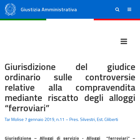
Giustizia Amministrativa
ricerca
menu
Consiglio di Stato
Tribunali Amministrativi Regionali
Giurisdizione del giudice
ordinario sulle controversie
relative alla compravendita
mediante riscatto degli alloggi
“ferroviari”
Tar Molise 7 gennaio 2019, n.11 – Pres. Silvestri, Est. Ciliberti
Giurisdizione –
Alloggi di servizio - Alloggi “ferroviari” –