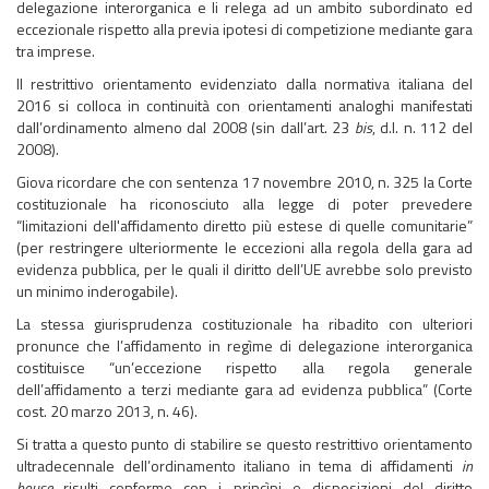
delegazione interorganica e li relega ad un ambito subordinato ed
eccezionale rispetto alla previa ipotesi di competizione mediante gara
tra imprese.
Il restrittivo orientamento evidenziato dalla normativa italiana del
2016 si colloca in continuità con orientamenti analoghi manifestati
dall’ordinamento almeno dal 2008 (sin dall’art. 23
bis
, d.l. n. 112 del
2008).
Giova ricordare che con sentenza 17 novembre 2010, n. 325 la Corte
costituzionale ha riconosciuto alla legge di poter prevedere
“limitazioni dell'affidamento diretto più estese di quelle comunitarie”
(per restringere ulteriormente le eccezioni alla regola della gara ad
evidenza pubblica, per le quali il diritto dell’UE avrebbe solo previsto
un minimo inderogabile).
La stessa giurisprudenza costituzionale ha ribadito con ulteriori
pronunce che l’affidamento in regìme di delegazione interorganica
costituisce “un’eccezione rispetto alla regola generale
dell’affidamento a terzi mediante gara ad evidenza pubblica” (Corte
cost. 20 marzo 2013, n. 46).
Si tratta a questo punto di stabilire se questo restrittivo orientamento
ultradecennale dell’ordinamento italiano in tema di affidamenti
in
house
risulti conforme con i princìpi e disposizioni del diritto