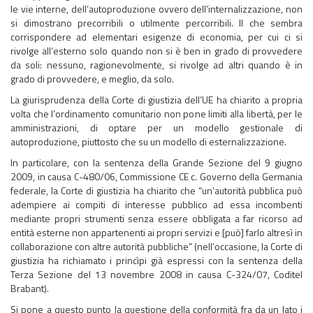
le vie interne, dell’autoproduzione ovvero dell’internalizzazione, non
si dimostrano precorribili o utilmente percorribili. Il che sembra
corrispondere ad elementari esigenze di economia, per cui ci si
rivolge all’esterno solo quando non si è ben in grado di provvedere
da soli: nessuno, ragionevolmente, si rivolge ad altri quando è in
grado di provvedere, e meglio, da solo.
La giurisprudenza della Corte di giustizia dell’UE ha chiarito a propria
volta che l’ordinamento comunitario non pone limiti alla libertà, per le
amministrazioni, di optare per un modello gestionale di
autoproduzione, piuttosto che su un modello di esternalizzazione.
In particolare, con la sentenza della Grande Sezione del 9 giugno
2009, in causa C-480/06, Commissione CE c. Governo della Germania
federale, la Corte di giustizia ha chiarito che “un’autorità pubblica può
adempiere ai compiti di interesse pubblico ad essa incombenti
mediante propri strumenti senza essere obbligata a far ricorso ad
entità esterne non appartenenti ai propri servizi e [può] farlo altresì in
collaborazione con altre autorità pubbliche” (nell’occasione, la Corte di
giustizia ha richiamato i princìpi già espressi con la sentenza della
Terza Sezione del 13 novembre 2008 in causa C-324/07, Coditel
Brabant).
Si pone a questo punto la questione della conformità fra da un lato i