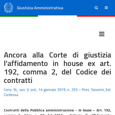
Giustizia Amministrativa
ricerca
menu
Consiglio di Stato
Tribunali Amministrativi Regionali
Ancora alla Corte di giustizia
l’affidamento in house ex art.
192, comma 2, del Codice dei
contratti
Cons. St., sez. V, ord., 14 gennaio 2019, n. 293 – Pres. Severini, Est.
Contessa
Contratti della Pubblica amministrazione -
In house
– Art. 192,