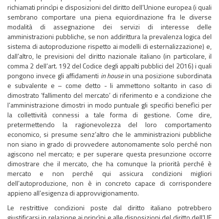
richiamati princìpi e disposizioni del diritto dell’Unione europea (i quali
sembrano comportare una piena equiordinazione fra le diverse
modalità di assegnazione dei servizi di interesse delle
amministrazioni pubbliche, se non addirittura la prevalenza logica del
sistema di autoproduzione rispetto ai modelli di esternalizzazione) e,
dall’altro, le previsioni del diritto nazionale italiano (in particolare, il
comma 2 dell’art. 192 del Codice degli appalti pubblici del 2016) i quali
pongono invece gli affidamenti
in house
in una posizione subordinata
e subvalente e – come detto - li ammettono soltanto in caso di
dimostrato ‘fallimento del mercato’ di riferimento e a condizione che
l’amministrazione dimostri in modo puntuale gli specifici benefìci per
la collettività connessi a tale forma di gestione. Come dire,
pretermettendo la ragionevolezza del loro comportamento
economico, si presume senz’altro che le amministrazioni pubbliche
non siano in grado di provvedere autonomamente solo perché non
agiscono nel mercato; e per superare questa presunzione occorre
dimostrare che il mercato, che ha comunque la priorità perché è
mercato e non perché qui assicura condizioni migliori
dell’autoproduzione, non è in concreto capace di corrispondere
appieno all’esigenza di approvvigionamento.
Le restrittive condizioni poste dal diritto italiano potrebbero
giustificarsi in relazione ai princìpi e alle disposizioni del diritto dell’UE