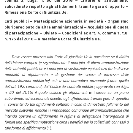
comma 2, d.lgs. n. 50 del 2016 – Criterio di affidamento
subordinato rispetto agli affidamenti tramite gara di appalto –
Rimessione Corte di Giustizia Ue.
Enti pubblici – Partecipazione azionaria in società - Organismo
pluriparecipato da altre amministrazioni – Acquisizione di quota
di partecipazione – Divieto – Condizioni ex art. 4, comma 1, t.u.
n. 175 del 2016 – Rimessione Corte di Giustizia Ue.
Deve essere rimessa alla Corte di giustizia Ue la questione
se il diritto
dell’Unione europea (e segnatamente il principio di libera amministrazione
delle autorità pubbliche e i principio di sostanziale equivalenza fra le diverse
modalità di affidamento e di gestione dei servizi di interesse delle
amministrazioni pubbliche) osti a una normativa nazionale (come quella
dell’art. 192, comma 2, del ‘Codice dei contratti pubblici, approvato con d.lgs.
n. 50 del 2016) il quale colloca gli affidamenti
in house
su un piano
subordinato ed eccezionale rispetto agli affidamenti tramite gara di appalto:
i)
consentendo tali affidamenti soltanto in caso di dimostrato fallimento del
mercato rilevante, nonché
ii)
imponendo comunque all’amministrazione che
intenda operare un affidamento in regìme di delegazione interorganica di
fornire una specifica motivazione circa i benefìci per la collettività connessi a
tale forma di affidamento
(1)
.