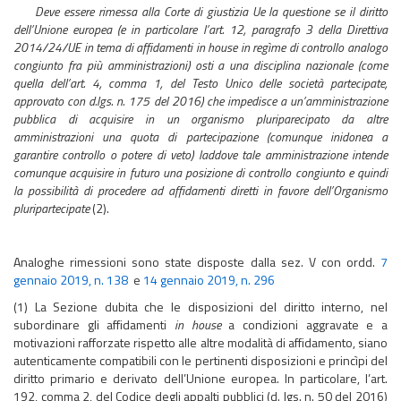
Deve essere rimessa alla Corte di giustizia Ue la questione
se il diritto
dell’Unione europea (e in particolare l’art. 12, paragrafo 3 della Direttiva
2014/24/UE in tema di affidamenti in house in regìme di controllo analogo
congiunto fra più amministrazioni) osti a una disciplina nazionale (come
quella dell’art. 4, comma 1, del Testo Unico delle società partecipate,
approvato con d.lgs. n. 175 del 2016) che impedisce a un’amministrazione
pubblica di acquisire in un organismo pluriparecipato da altre
amministrazioni una quota di partecipazione (comunque inidonea a
garantire controllo o potere di veto) laddove tale amministrazione intende
comunque acquisire in futuro una posizione di controllo congiunto e quindi
la possibilità di procedere ad affidamenti diretti in favore dell’Organismo
pluripartecipate
(2).
Analoghe rimessioni sono state disposte dalla sez. V con ordd.
7
gennaio 2019, n. 138
e
14 gennaio 2019, n. 296
(1) La Sezione dubita che le disposizioni del diritto interno, nel
subordinare gli affidamenti
in house
a condizioni aggravate e a
motivazioni rafforzate rispetto alle altre modalità di affidamento, siano
autenticamente compatibili con le pertinenti disposizioni e princìpi del
diritto primario e derivato dell’Unione europea. In particolare, l’art.
192, comma 2, del Codice degli appalti pubblici (d. lgs. n. 50 del 2016)