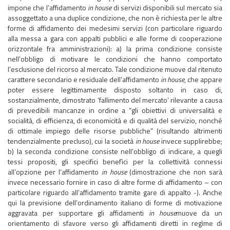
impone che l’affidamento
in house
di servizi disponibili sul mercato sia
assoggettato a una duplice condizione, che non è richiesta per le altre
forme di affidamento dei medesimi servizi (con particolare riguardo
alla messa a gara con appalti pubblici e alle forme di cooperazione
orizzontale fra amministrazioni): a) la prima condizione consiste
nell’obbligo di motivare le condizioni che hanno comportato
l’esclusione del ricorso al mercato. Tale condizione muove dal ritenuto
carattere secondario e residuale dell’affidamento
in house
, che appare
poter essere legittimamente disposto soltanto in caso di,
sostanzialmente, dimostrato ‘fallimento del mercato’ rilevante a causa
di prevedibili mancanze in ordine a “gli obiettivi di universalità e
socialità, di efficienza, di economicità e di qualità del servizio, nonché
di ottimale impiego delle risorse pubbliche” (risultando altrimenti
tendenzialmente precluso), cui la società
in house
invece supplirebbe;
b) la seconda condizione consiste nell’obbligo di indicare, a quegli
tessi propositi, gli specifici benefìci per la collettività connessi
all’opzione per l’affidamento
in house
(dimostrazione che non sarà
invece necessario fornire in caso di altre forme di affidamento – con
particolare riguardo all’affidamento tramite gare di appalto -). Anche
qui la previsione dell’ordinamento italiano di forme di motivazione
aggravata per supportare gli affidamenti
in house
muove da un
orientamento di sfavore verso gli affidamenti diretti in regìme di