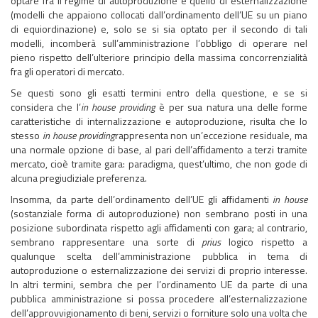
optare fra il regime di autoproduzione e quello di esternalizzazione
(modelli che appaiono collocati dall’ordinamento dell’UE su un piano
di equiordinazione) e, solo se si sia optato per il secondo di tali
modelli, incomberà sull’amministrazione l’obbligo di operare nel
pieno rispetto dell’ulteriore principio della massima concorrenzialità
fra gli operatori di mercato.
Se questi sono gli esatti termini entro della questione, e se si
considera che l’
in house providing
è per sua natura una delle forme
caratteristiche di internalizzazione e autoproduzione, risulta che lo
stesso
in house providing
rappresenta non un’eccezione residuale, ma
una normale opzione di base, al pari dell’affidamento a terzi tramite
mercato, cioè tramite gara: paradigma, quest’ultimo, che non gode di
alcuna pregiudiziale preferenza.
Insomma, da parte dell’ordinamento dell’UE gli affidamenti
in house
(sostanziale forma di autoproduzione) non sembrano posti in una
posizione subordinata rispetto agli affidamenti con gara; al contrario,
sembrano rappresentare una sorte di
prius
logico rispetto a
qualunque scelta dell’amministrazione pubblica in tema di
autoproduzione o esternalizzazione dei servizi di proprio interesse.
In altri termini, sembra che per l’ordinamento UE da parte di una
pubblica amministrazione si possa procedere all’esternalizzazione
dell’approvvigionamento di beni, servizi o forniture solo una volta che