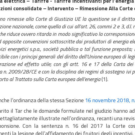
a elettrica – Tariffe - Tariffe incentivanti per l’energi
azioni consolidate – Intervento – Rimessione Alla Corte 
messe alla Corte di Giustizia UE la questione se il diritto d
zione nazionale, come quella di cui all’art. 26, commi 2 e 3, d.l.
he riduce ovvero ritarda in modo significativo la corresponsione d
 apposite convenzioni sottoscritte dai produttori di energia ele
vizi energetici s.p.a., società pubblica a tal funzione preposta;
ile con i principi generali del diritto dell’Unione europea di legi
razione ed effetto utile; con gli artt. 16 e 17 della Carta dei
va n. 2009/28/CE e con la disciplina dei regimi di sostegno ivi pr
orto al Trattato sulla Carta europea dell’energia
(1).
anche l’ordinanza della stessa Sezione
16 novembre 2018, n
rito il Tar che le domande formulate nel giudizio hanno ad 
dettagliatamente illustrate nell’ordinanza, recanti una revisi
ponsione. Con la sentenza n. 16 del 2017 la Corte costit
enti la lesione dell’affidamento dei fruitori degli incentivi