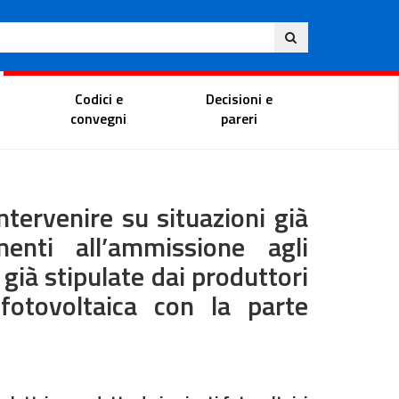
Ita
ito
Portale del magistrato
Codici e
Decisioni e
convegni
pareri
intervenire su situazioni già
enti all’ammissione agli
 già stipulate dai produttori
fotovoltaica con la parte