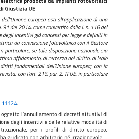
a elettrica prodotta da impianti fotovoltaici
di Giustizia UE
ell’Unione europea osti all’applicazione di una
 n. 91 del 2014, come convertito dalla l. n. 116 del
egli incentivi già concessi per legge e definiti in
ttrica da conversione fotovoltaica con il Gestore
 in particolare, se tale disposizione nazionale sia
ttimo affidamento, di certezza del diritto, di leale
 diritti fondamentali dell’Unione europea; con la
evista; con l’art. 216, par. 2, TFUE, in particolare
. 11124
.
oggetto l’annullamento di decreti attuativi di
one degli incentivi e delle relative modalità di
uzionale, per i profili di diritto europeo,
, ha giudicato non arbitrario né irragionevole –