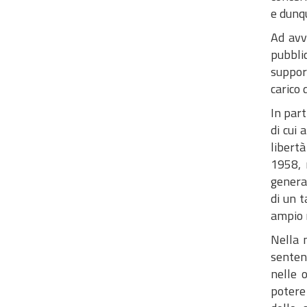
e dunqu
Ad avv
pubbli
suppor
carico 
In part
di cui 
libert
1958, 
general
di un t
ampio 
Nella 
senten
nelle 
potere