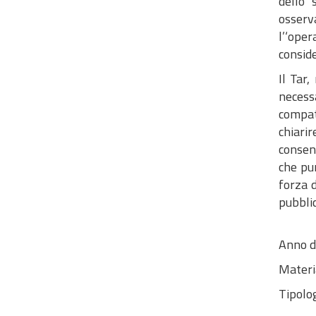
dello 
osserva
l’‘ope
conside
Il Tar,
necess
compati
chiarir
consent
che pur
forza d
pubblic
Anno d
Materi
Tipolog