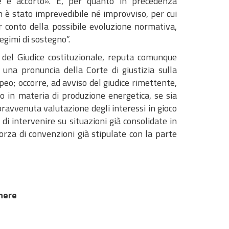
e e accorto». E, per quanto in precedenza
on è stato imprevedibile né improvviso, per cui
 conto della possibile evoluzione normativa,
egimi di sostegno”.
za del Giudice costituzionale, reputa comunque
 una pronuncia della Corte di giustizia sulla
opeo; occorre, ad avviso del giudice rimettente,
ato in materia di produzione energetica, se sia
pravvenuta valutazione degli interessi in gioco
di intervenire su situazioni già consolidate in
orza di convenzioni già stipulate con la parte
nere