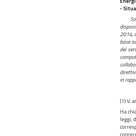
Energi
- Situ
Sono ri
disposi
2014, c
base ad
dei ser
compatib
collabo
diretti
in rapp
(1) V. 
Ha chia
leggi, 
corres
concern