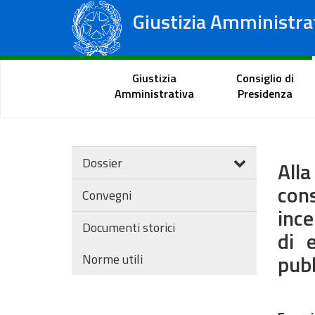
Giustizia Amministra
Consiglio di Stato
Tribunali Amministrativi Regionali
Portale del cittadino
Giustizia
Consiglio di
Amministrativa
Presidenza
Dossier
Alla
con
Convegni
ince
Documenti storici
di 
pubb
Norme utili