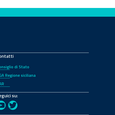
ontatti
onsiglio di Stato
GA Regione siciliana
AR
eguici su:
YouTube
Twitter