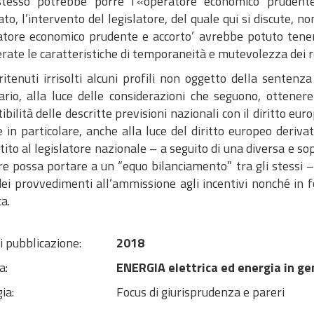
stesso potrebbe porre l’«operatore economico prudent
to, l’intervento del legislatore, del quale qui si discute, n
ratore economico prudente e accorto’ avrebbe potuto tener
rate le caratteristiche di temporaneità e mutevolezza dei r
 ritenuti irrisolti alcuni profili non oggetto della senten
ario, alla luce delle considerazioni che seguono, ottenere
bilità delle descritte previsioni nazionali con il diritto eur
e in particolare, anche alla luce del diritto europeo deriv
ito al legislatore nazionale – a seguito di una diversa e so
e possa portare a un “equo bilanciamento” tra gli stessi – 
ei provvedimenti all’ammissione agli incentivi nonché in f
a.
i pubblicazione:
2018
a:
ENERGIA elettrica ed energia in ge
ia:
Focus di giurisprudenza e pareri