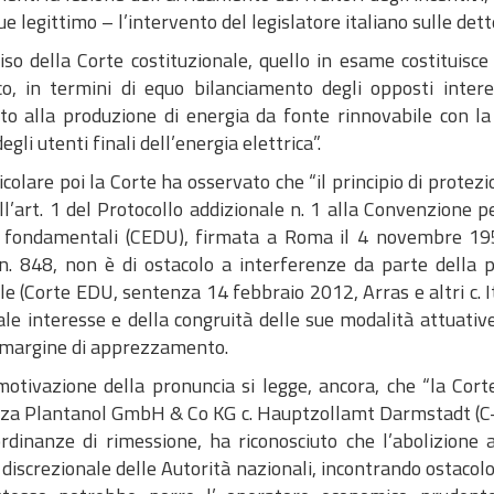
e legittimo – l’intervento del legislatore italiano sulle det
iso della Corte costituzionale, quello in esame costituisc
co, in termini di equo bilanciamento degli opposti interes
to alla produzione di energia da fonte rinnovabile con la m
degli utenti finali dell’energia elettrica”.
icolare poi la Corte ha osservato che “il principio di protezion
all’art. 1 del Protocollo addizionale n. 1 alla Convenzione p
à fondamentali (CEDU), firmata a Roma il 4 novembre 1950
n. 848, non è di ostacolo a interferenze da parte della p
e (Corte EDU, sentenza 14 febbraio 2012, Arras e altri c. Ita
ale interesse e della congruità delle sue modalità attuati
margine di apprezzamento.
motivazione della pronuncia si legge, ancora, che “la Corte
za Plantanol GmbH & Co KG c. Hauptzollamt Darmstadt (C-
ordinanze di rimessione, ha riconosciuto che l’abolizione 
 discrezionale delle Autorità nazionali, incontrando ostaco