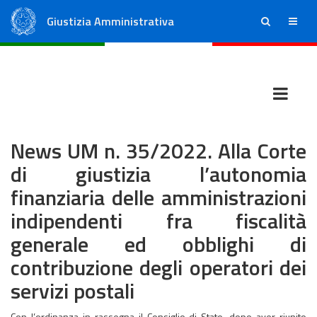
Giustizia Amministrativa
ricerca
menu
Consiglio di Stato
Tribunali Amministrativi Regionali
News UM n. 35/2022. Alla Corte
di giustizia l’autonomia
finanziaria delle amministrazioni
indipendenti fra fiscalità
generale ed obblighi di
contribuzione degli operatori dei
servizi postali
Con l’ordinanza in rassegna il Consiglio di Stato, dopo aver riunito