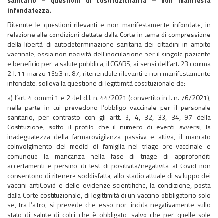
sanitario – questioni di costituzionalità – non manifesta
infondatezza.
Ritenute le questioni rilevanti e non manifestamente infondate, in
relazione alle condizioni dettate dalla Corte in tema di compressione
della libertà di autodeterminazione sanitaria dei cittadini in ambito
vaccinale, ossia non nocività dell’inoculazione per il singolo paziente
e beneficio per la salute pubblica, il CGARS, ai sensi dell’art. 23 comma
2 l. 11 marzo 1953 n. 87, ritenendole rilevanti e non manifestamente
infondate, solleva la questione di legittimità costituzionale de:
a) l’art. 4 commi 1 e 2 del d.l. n. 44/2021 (convertito in l. n. 76/2021),
nella parte in cui prevedono l’obbligo vaccinale per il personale
sanitario, per contrasto con gli artt. 3, 4, 32, 33, 34, 97 della
Costituzione, sotto il profilo che il numero di eventi avversi, la
inadeguatezza della farmacovigilanza passiva e attiva, il mancato
coinvolgimento dei medici di famiglia nel triage pre-vaccinale e
comunque la mancanza nella fase di triage di approfonditi
accertamenti e persino di test di positività/negatività al Covid non
consentono di ritenere soddisfatta, allo stadio attuale di sviluppo dei
vaccini antiCovid e delle evidenze scientifiche, la condizione, posta
dalla Corte costituzionale, di legittimità di un vaccino obbligatorio solo
se, tra l’altro, si prevede che esso non incida negativamente sullo
stato di salute di colui che è obbligato, salvo che per quelle sole