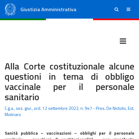
Giustizia Amministrativa
ricerca
menu
Consiglio di Stato
Tribunali Amministrativi Regionali
Alla Corte costituzionale alcune
questioni in tema di obbligo
vaccinale per il personale
sanitario
C.g.a., sez. giur., ord. 12 settembre 2022, n. 947 - Pres. De Nictolis, Est.
Molinaro
Sanità pubblica – vaccinazioni – obblighi per il personale