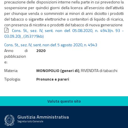
precauzione delle disposizioni interne nella parte in cui prevedono la
sospensione per quindici giorni della licenza all’esercizio dell’attività
per chiunque venda o somministri ai minori di anni diciotto i prodotti
del tabacco o sigarette elettroniche o contenitori di liquido di ricarica,
con presenza di nicotina o prodotti del tabacco di nuova generazione
Cons. St., sez. IV, sent. non def. 05.08.2020, n. 4943(n. 93 -
03.09.20)
,
(353779kb)
Cons. St., sez. IV, sent. non def. 5 agosto 2020, n. 4943
Anno di
2020
pubblicazion
e:
Materia:
MONOPOLIO (generi di)
, RIVENDITA di tabacchi
Tipologia:
Pronunce e pareri
Valuta questo sito
Valuta questo sito
Giustizia Amministrativa
Segretariato Generale