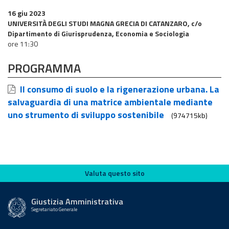
16 giu 2023
UNIVERSITÀ DEGLI STUDI MAGNA GRECIA DI CATANZARO, c/o
Dipartimento di Giurisprudenza, Economia e Sociologia
ore 11:30
PROGRAMMA
Il consumo di suolo e la rigenerazione urbana. La
salvaguardia di una matrice ambientale mediante
uno strumento di sviluppo sostenibile
(974715kb)
Valuta questo sito
Valuta questo sito
Giustizia Amministrativa
Segretariato Generale