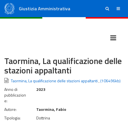
Giustizia Amministrativa
ricerca
menu
Consiglio di Stato
Tribunali Amministrativi Regionali
Taormina, La qualificazione delle
stazioni appaltanti
Taormina, La qualificazione delle stazioni appaltanti
,
(106496kb)
Anno di
2023
pubblicazion
e:
Autore:
Taormina, Fabio
Tipologia:
Dottrina