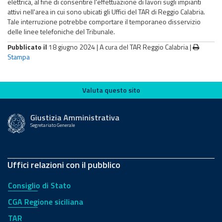
elettrica, al fine di consentire l'effettuazione di lavori sugli impianti
attivi nell'area in cui sono ubicati gli Uffici del TAR di Reggio Calabria.
Tale interruzione potrebbe comportare il temporaneo disservizio
delle linee telefoniche del Tribunale.
Pubblicato il
18 giugno 2024 |
A cura del TAR Reggio Calabria
|
Stampa
Valuta questo sito
Valuta questo sito
Giustizia Amministrativa
Segretariato Generale
Uffici relazioni con il pubblico
Consiglio di Stato
CGA Regione siciliana
TAR