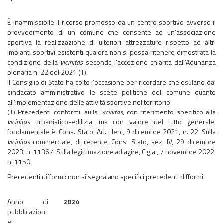
È inammissibile il ricorso promosso da un centro sportivo avverso il
provvedimento di un comune che consente ad un’associazione
sportiva la realizzazione di ulteriori attrezzature rispetto ad altri
impianti sportivi esistenti qualora non si possa ritenere dimostrata la
condizione della
vicinitas
secondo l’accezione chiarita dall’Adunanza
plenaria n. 22 del 2021 (1).
Il Consiglio di Stato ha colto l’occasione per ricordare che esulano dal
sindacato amministrativo le scelte politiche del comune quanto
all’implementazione delle attività sportive nel territorio.
(1) Precedenti conformi: sulla
vicinitas
, con riferimento specifico alla
vicinitas
urbanistico-edilizia, ma con valore del tutto generale,
fondamentale è: Cons. Stato, Ad. plen., 9 dicembre 2021, n. 22. Sulla
vicinitas
commerciale, di recente, Cons. Stato, sez. IV, 29 dicembre
2023, n. 11367. Sulla legittimazione ad agire, C.g.a., 7 novembre 2022,
n. 1150.
Precedenti difformi: non si segnalano specifici precedenti difformi.
Anno di
2024
pubblicazion
e: