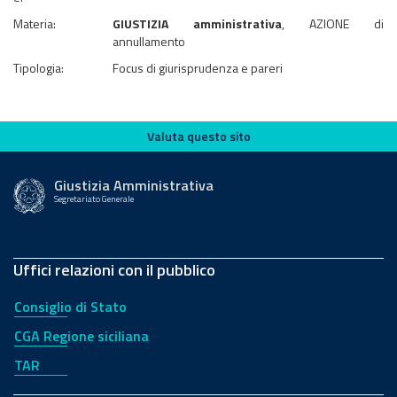
Materia:
GIUSTIZIA amministrativa
, AZIONE di
annullamento
Tipologia:
Focus di giurisprudenza e pareri
Valuta questo sito
Valuta questo sito
Giustizia Amministrativa
Segretariato Generale
Uffici relazioni con il pubblico
Consiglio di Stato
CGA Regione siciliana
TAR