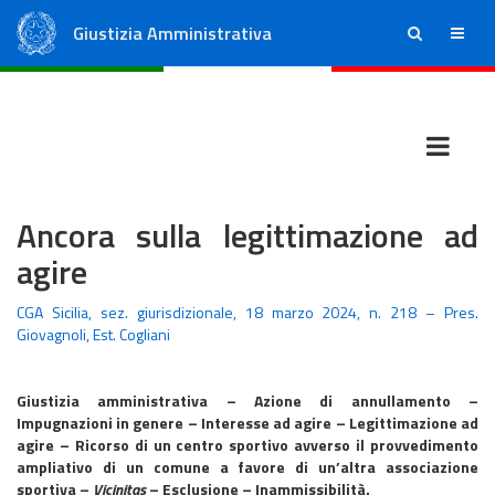
Giustizia Amministrativa
ricerca
menu
Consiglio di Stato
Tribunali Amministrativi Regionali
Ancora sulla legittimazione ad
agire
CGA Sicilia, sez. giurisdizionale, 18 marzo 2024, n. 218 – Pres.
Giovagnoli, Est. Cogliani
Giustizia amministrativa – Azione di annullamento –
Impugnazioni in genere – Interesse ad agire – Legittimazione ad
agire – Ricorso di un centro sportivo avverso il provvedimento
ampliativo di un comune a favore di un’altra associazione
sportiva –
Vicinitas
– Esclusione – Inammissibilità.