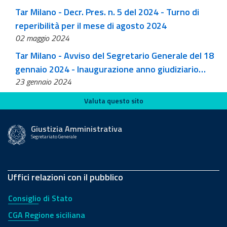
Tar Milano - Decr. Pres. n. 5 del 2024 - Turno di
reperibilità per il mese di agosto 2024
02 maggio 2024
Tar Milano - Avviso del Segretario Generale del 18
gennaio 2024 - Inaugurazione anno giudiziario
23 gennaio 2024
2024
Valuta questo sito
Valuta questo sito
Giustizia Amministrativa
Segretariato Generale
Uffici relazioni con il pubblico
Consiglio di Stato
CGA Regione siciliana