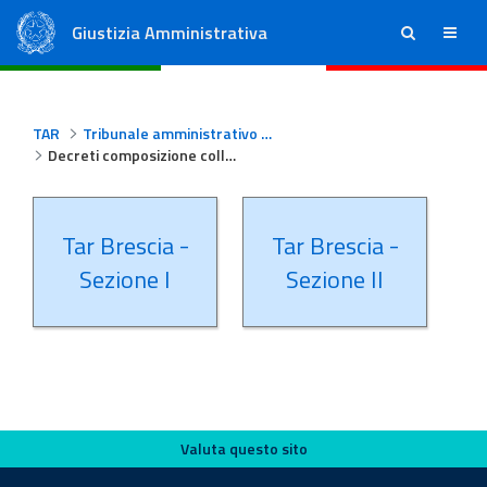
Giustizia Amministrativa
ricerca
menu
Consiglio di Stato
Tribunali Amministrativi Regionali
TAR
Tribunale amministrativo regionale per la Lombardia - Brescia
Decreti composizione collegi Tar Brescia
Tar Brescia -
Tar Brescia -
Sezione I
Sezione II
Valuta questo sito
Valuta questo sito