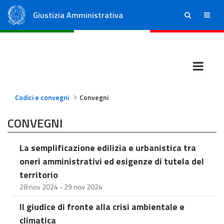
Giustizia Amministrativa
ricerca
menu
Consiglio di Stato
Tribunali Amministrativi Regionali
Codici e convegni
Convegni
CONVEGNI
La semplificazione edilizia e urbanistica tra
oneri amministrativi ed esigenze di tutela del
territorio
28 nov 2024 - 29 nov 2024
Il giudice di fronte alla crisi ambientale e
climatica