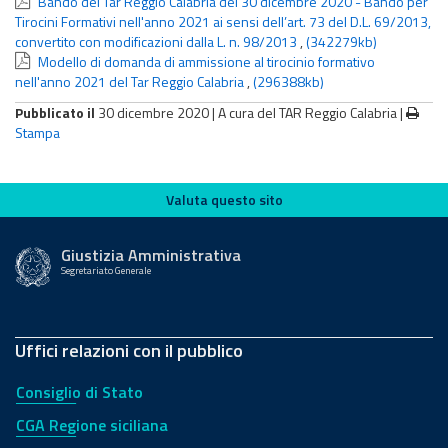
Bando del Tar Reggio Calabria del 30 dicembre 2020 - Bando per
Tirocini Formativi nell'anno 2021 ai sensi dell’art. 73 del D.L. 69/2013,
convertito con modificazioni dalla L. n. 98/2013
,
(342279kb)
Modello di domanda di ammissione al tirocinio formativo
nell'anno 2021 del Tar Reggio Calabria
,
(296388kb)
Pubblicato il
30 dicembre 2020 |
A cura del TAR Reggio Calabria
|
Stampa
Valuta questo sito
Valuta questo sito
Giustizia Amministrativa
Segretariato Generale
Uffici relazioni con il pubblico
Consiglio di Stato
CGA Regione siciliana