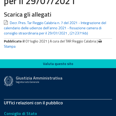
per il 29/07/2021
Scarica gli allegati
Decr. Pres. Tar Reggio Calabria n. 7 del 2021 - Integrazione del
calendario delle udienze dell’anno 2021 - fissazione camera di
consiglio straordinaria per il 29/07/2021
,
(212371kb)
Pubblicato il
07 luglio 2021 |
A cura del TAR Reggio Calabria
|
Stampa
Valuta questo sito
Valuta questo sito
Giustizia Amministrativa
Segretariato Generale
Uffici relazioni con il pubblico
Consiglio di Stato