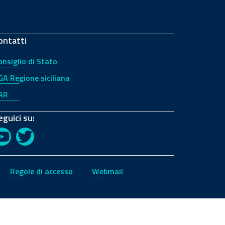
ontatti
onsiglio di Stato
GA Regione siciliana
AR
eguici su:
YouTube
Twitter
Regole di accesso
Webmail