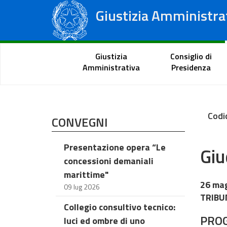
Giustizia Amministra
Consiglio di Stato
Tribunali Amministrativi Regionali
Portale del cittadino
Giustizia
Consiglio di
Amministrativa
Presidenza
Codi
CONVEGNI
Presentazione opera “Le
Giu
concessioni demaniali
marittime"
26 ma
09 lug 2026
TRIBU
Collegio consultivo tecnico:
PRO
luci ed ombre di uno