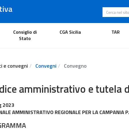
tiva
Cerca nel s
Portale dell'avvocato
Consiglio di
CGA Sicilia
TAR
Stato
ci e convegni
Convegni
Convegno
dice amministrativo e tutela d
g 2023
NALE AMMINISTRATIVO REGIONALE PER LA CAMPANIA P.Z
GRAMMA