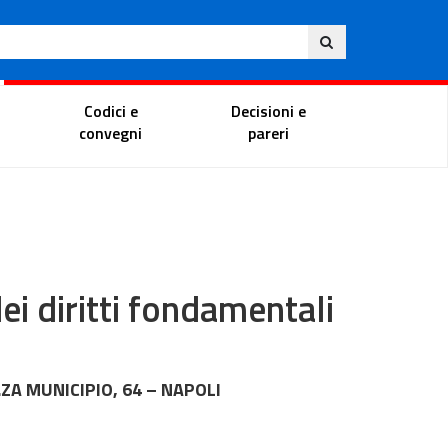
Ita
ito
Portale del magistrato
Codici e
Decisioni e
convegni
pareri
ei diritti fondamentali
A MUNICIPIO, 64 – NAPOLI