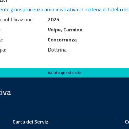
nte giurisprudenza amministrativa in materia di tutela de
i pubblicazione:
2025
:
Volpe, Carmine
a:
Concorrenza
ia:
Dottrina
Valuta questo sito
tiva
Carta dei Servizi
C