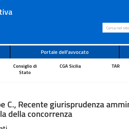
tiva
Cerca nel s
Portale dell'avvocato
Consiglio di
CGA Sicilia
TAR
Stato
e C., Recente giurisprudenza ammini
la della concorrenza
ati