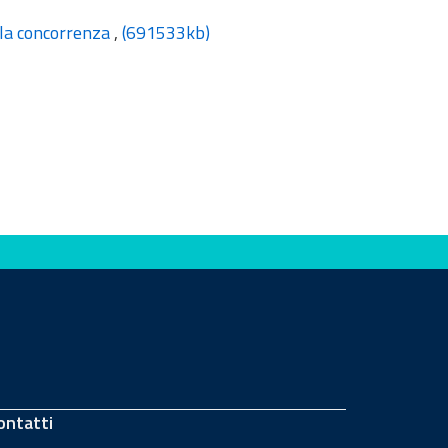
lla concorrenza
,
(691533kb)
ontatti