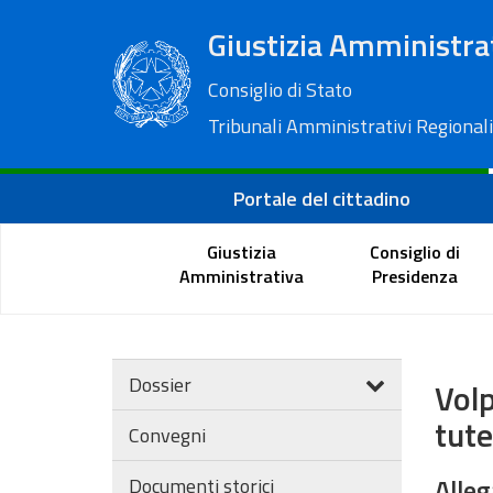
Giustizia Amministra
Consiglio di Stato
Tribunali Amministrativi Regionali
Portale del cittadino
Giustizia
Consiglio di
Amministrativa
Presidenza
Dossier
Volp
tute
Convegni
Alleg
Documenti storici