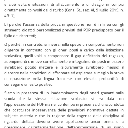
e cioè evitare situazioni di affaticamento e di disagio in compiti
direttamente coinvolti dal disturbo (Cons. St., sez. VI, 9 luglio 2019, n.
4817);
b) perché l’assenza della prova in questione non è in linea con gli
strumenti didattici personalizzati previsti dal PDP predisposto per il
figlio dei ricorrenti;
c) perché, in concreto, si invera nella specie un comportamento non
diligente in contrasto con gli oneri posti a carico dalla istituzione
scolastica, quelli volti a compensare il gap deficitario del ragazzo,
adempimenti che ove correttamente e integralmente posti in essere
avrebbero potuto mettere e (sicuramente avrebbero messo) il
discente nelle condizioni di affrontare ed espletare al meglio la prova
di riparazione nella lingua francese con elevata probabilità di
conseguire un esito positivo.
Siamo in presenza di un inadempimento degli oneri gravanti sulla
scuola che la stessa istituzione scolastica si era data con
l’approvazione del PDP ma nel contempo in presenza di una condotta
che costituisce inosservanza delle previsioni normative dettate in
subjecta materia e che in ragione della cogenza della disciplina al
riguardo dettata devono avere applicazione ancor prima e a
prescindere dall’intermediazione dell’approvazione di un piano