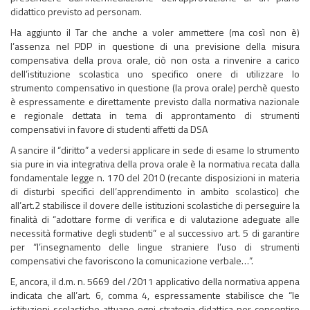
didattico previsto ad personam.
Ha aggiunto il Tar che anche a voler ammettere (ma così non è)
l’assenza nel PDP in questione di una previsione della misura
compensativa della prova orale, ciò non osta a rinvenire a carico
dell’istituzione scolastica uno specifico onere di utilizzare lo
strumento compensativo in questione (la prova orale) perchè questo
è espressamente e direttamente previsto dalla normativa nazionale
e regionale dettata in tema di approntamento di strumenti
compensativi in favore di studenti affetti da DSA
A sancire il “diritto” a vedersi applicare in sede di esame lo strumento
sia pure in via integrativa della prova orale è la normativa recata dalla
fondamentale legge n. 170 del 2010 (recante disposizioni in materia
di disturbi specifici dell’apprendimento in ambito scolastico) che
all’art.2 stabilisce il dovere delle istituzioni scolastiche di perseguire la
finalità di “adottare forme di verifica e di valutazione adeguate alle
necessità formative degli studenti” e al successivo art. 5 di garantire
per “l’insegnamento delle lingue straniere l’uso di strumenti
compensativi che favoriscono la comunicazione verbale…”.
E, ancora, il d.m. n. 5669 del /2011 applicativo della normativa appena
indicata che all’art. 6, comma 4, espressamente stabilisce che “le
istituzioni scolastiche attuano ogni strategia didattica per consentire