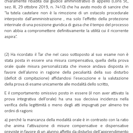
chiaramente ribadita dal giudice amministrativo di appello (Cons St.,
sez. III, 29 ottobre 2019, n. 7410) che ha avuto modo di sancire che
“la tutela cautelare non è la rimozione di un ostacolo procedurale
interposto dall’amministrazione , ma solo l’effetto della protezione
interinale di una posizione giuridica di guisa che il tempo del processo
non abbia a compromettere definitivamente la utilità cui il ricorrente
aspira”.
(2) Ha ricordato il Tar che nel caso sottoposto al suo esame non è
stata posta in essere una misura compensativa, quella della prova
orale quale misura personalizzata che invece andava disposta in
favore dell’alunno in ragione della peculiarità della suo disturbo
(deficit di compitazione) affidandosi l’esecuzione e la valutazione
della prova di esame unicamente alle modalità dello scritto,
E il comportamento omissivo posto in essere (il non aver attivato la
prova integrativa dell’orale) ha una sua decisiva incidenza nella
verifica della legittimità o meno degli atti impugnati per almeno tre
ordini di ragioni:
a) perché la mancanza della modalità orale è in contrasto con la ratio
che anima l’attivazione di misure compensative e dispensative
previste in favore di un alunno affetto da disturbo dell’apprendimento