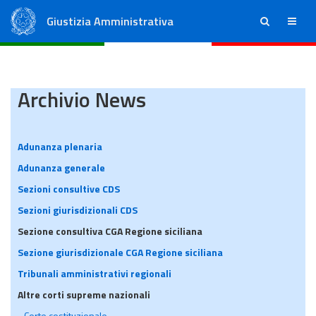
Giustizia Amministrativa
ricerca
menu
Consiglio di Stato
Tribunali Amministrativi Regionali
Archivio News
Adunanza plenaria
Adunanza generale
Sezioni consultive CDS
Sezioni giurisdizionali CDS
Sezione consultiva CGA Regione siciliana
Sezione giurisdizionale CGA Regione siciliana
Tribunali amministrativi regionali
Altre corti supreme nazionali
Corte costituzionale