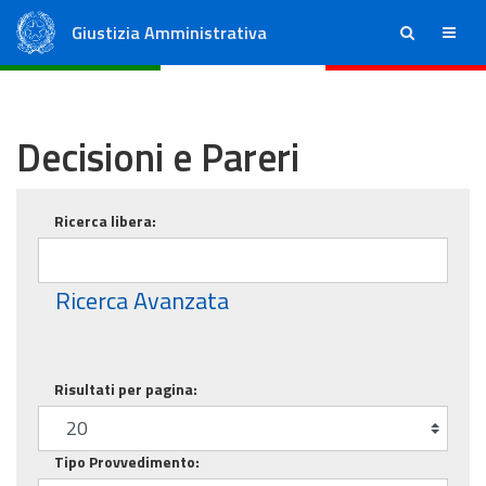
Giustizia Amministrativa
ricerca
menu
Consiglio di Stato
Tribunali Amministrativi Regionali
Decisioni e Pareri
Ricerca base
Ricerca libera:
Ricerca Avanzata
Risultati per pagina:
Tipo Provvedimento: