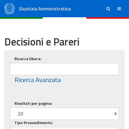
Giustizia Amministrativa
ricerca
menu
Consiglio di Stato
Tribunali Amministrativi Regionali
Decisioni e Pareri
Ricerca base
Ricerca libera:
Ricerca Avanzata
Risultati per pagina:
Tipo Provvedimento: