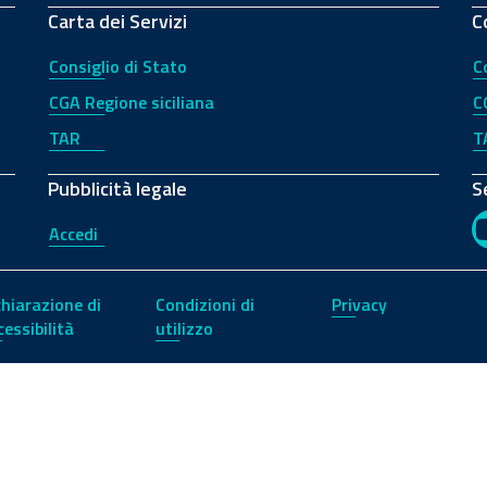
Carta dei Servizi
C
Consiglio di Stato
C
CGA Regione siciliana
C
TAR
T
Pubblicità legale
S
Accedi
chiarazione di
Condizioni di
Privacy
cessibilità
utilizzo