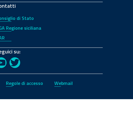
ontatti
onsiglio di Stato
GA Regione siciliana
AR
eguici su:
YouTube
Twitter
Regole di accesso
Webmail