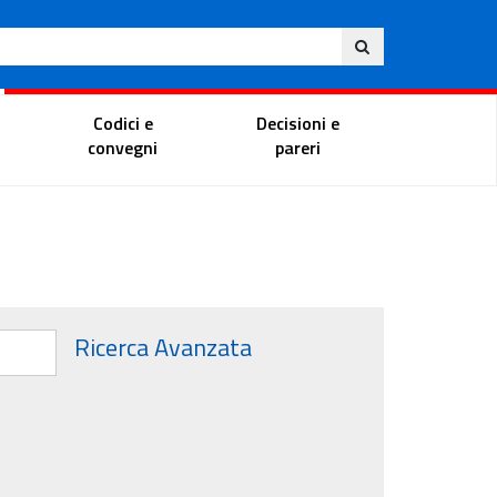
Ita
ito
Portale del magistrato
Codici e
Decisioni e
convegni
pareri
Ricerca Avanzata