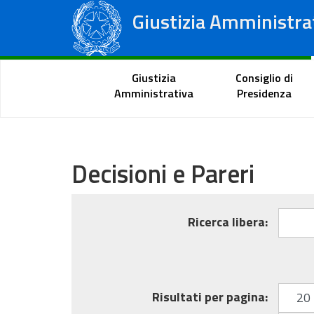
Giustizia Amministra
Consiglio di Stato
Tribunali Amministrativi Regionali
Portale del cittadino
Giustizia
Consiglio di
Amministrativa
Presidenza
Decisioni e Pareri
Ricerca base
Ricerca libera:
Risultati per pagina: