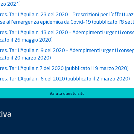
zo 2021)
res. Tar L'Aquila n. 23 del 2020 - Prescrizioni per l’effettu
se all’emergenza epidemica da Covid-19 (pubblicato l'8 se
res. Tar L'Aquila n. 13 del 2020 - Adempimenti urgenti cons
cato il 26 maggio 2020)
res. Tar L'Aquila n. 9 del 2020 - Adempimenti urgenti conseg
icato il 20 marzo 2020)
res. Tar L'Aquila n.7 del 2020 (pubblicato il 9 marzo 2020)
res. Tar L'Aquila n. 6 del 2020 (pubblicato il 2 marzo 2020)
Valuta questo sito
tiva