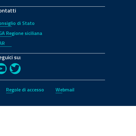
ontatti
onsiglio di Stato
GA Regione siciliana
AR
eguici su:
YouTube
Twitter
Regole di accesso
Webmail