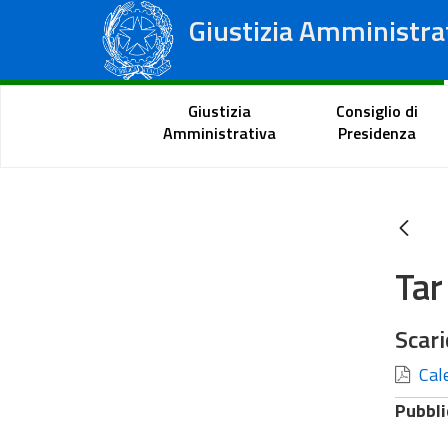
Giustizia Amministra
Consiglio di Stato
Tribunali Amministrativi Regionali
Portale del cittadino
Giustizia
Consiglio di
Amministrativa
Presidenza
Tar
Scari
Cale
Pubbli