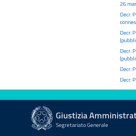
26 mar
Decr. P
connes
Decr. P
(pubbli
Decr. P
(pubbl
Decr. P
Decr. P
Valuta questo sito
Giustizia Amministra
Segretariato Generale