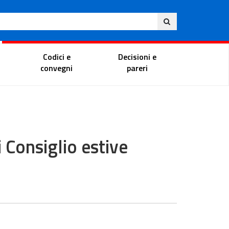
Ita
ito
Portale del magistrato
Codici e
Decisioni e
convegni
pareri
 Consiglio estive