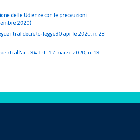
azione delle Udienze con le precauzioni
ttembre 2020)
eguenti al decreto-legge30 aprile 2020, n. 28
uenti all'art. 84, D.L. 17 marzo 2020, n. 18