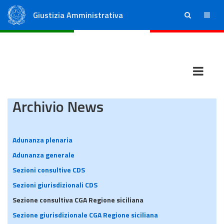
Giustizia Amministrativa
ricerca
menu
Consiglio di Stato
Tribunali Amministrativi Regionali
Archivio News
Adunanza plenaria
Adunanza generale
Sezioni consultive CDS
Sezioni giurisdizionali CDS
Sezione consultiva CGA Regione siciliana
Sezione giurisdizionale CGA Regione siciliana