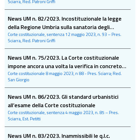
Sciarra, Red. Patroni Griffi
stazioni appaltanti: infondata la q.l.c.
News UM n. 82/2023. Incostituzionale la legge
della Regione Umbria sulla sanatoria degli
Corte costituzionale, sentenza 12 maggio 2023, n. 93 – Pres.
immobili realizzati a seguito degli eventi sismici
Sciarra, Red. Patroni Griffi
del 1997
News UM n. 75/2023. La Corte costituzionale
impone ancora una volta la verifica in concreto
Corte costituzionale 8 maggio 2023, n 88 - Pres. Sciarra; Red.
della pericolosità sociale dell’immigrato, ai fini
San Giorgio
del permesso di soggiorno
News UM n. 86/2023. Gli standard urbanistici
all’esame della Corte costituzionale
Corte costituzionale, sentenza 4 maggio 2023, n. 85 – Pres.
Sciarra, Est. Petitti
News UM n. 83/2023. Inammissibili le q.l.c.