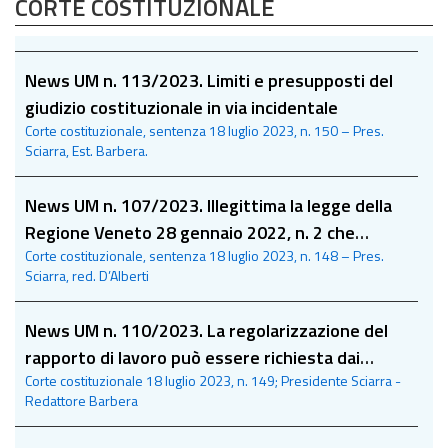
CORTE COSTITUZIONALE
News UM n. 113/2023. Limiti e presupposti del
giudizio costituzionale in via incidentale
Corte costituzionale, sentenza 18 luglio 2023, n. 150 – Pres.
Sciarra, Est. Barbera.
News UM n. 107/2023. Illegittima la legge della
Regione Veneto 28 gennaio 2022, n. 2 che
Corte costituzionale, sentenza 18 luglio 2023, n. 148 – Pres.
approva il Piano faunistico-venatorio regionale
Sciarra, red. D’Alberti
per il quinquennio 2022-2027
News UM n. 110/2023. La regolarizzazione del
rapporto di lavoro può essere richiesta dai
Corte costituzionale 18 luglio 2023, n. 149; Presidente Sciarra -
datori di lavoro stranieri regolarmente
Redattore Barbera
soggiornanti, anche se non muniti del permesso
UE per soggiornanti di lungo periodo