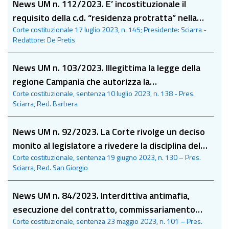
News UM n. 112/2023. E’ incostituzionale il
requisito della c.d. “residenza protratta” nella
Corte costituzionale 17 luglio 2023, n. 145; Presidente: Sciarra -
Regione al fine di poter accedere a misure di
Redattore: De Pretis
assistenza sociale
News UM n. 103/2023. Illegittima la legge della
regione Campania che autorizza la
Corte costituzionale, sentenza 10 luglio 2023, n. 138 - Pres.
delegificazione dell’ordinamento amministrativo
Sciarra, Red. Barbera
della giunta regionale
News UM n. 92/2023. La Corte rivolge un deciso
monito al legislatore a rivedere la disciplina del
Corte costituzionale, sentenza 19 giugno 2023, n. 130 – Pres.
trattamento di fine servizio
Sciarra, Red. San Giorgio
News UM n. 84/2023. Interdittiva antimafia,
esecuzione del contratto, commissariamento
Corte costituzionale, sentenza 23 maggio 2023, n. 101 – Pres.
dell’impresa e retrocessione degli utili alle