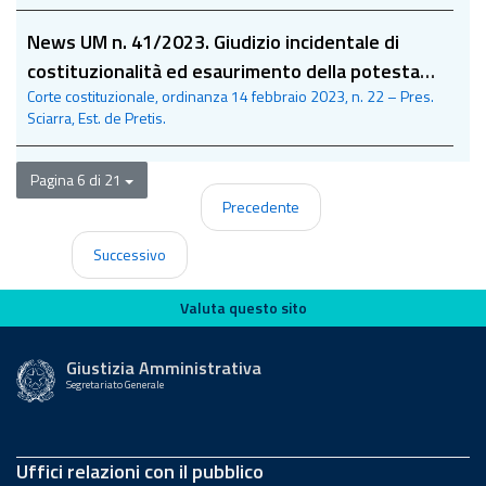
News UM n. 41/2023. Giudizio incidentale di
costituzionalità ed esaurimento della potestas
Corte costituzionale, ordinanza 14 febbraio 2023, n. 22 – Pres.
iudicandi nel processo amministrativo
Sciarra, Est. de Pretis.
d’impugnazione-annullamento
Pagina 6 di 21
Precedente
Successivo
Valuta questo sito
Valuta questo sito
Giustizia Amministrativa
Segretariato Generale
Uffici relazioni con il pubblico