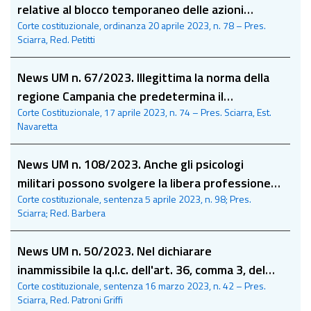
relative al blocco temporaneo delle azioni
Corte costituzionale, ordinanza 20 aprile 2023, n. 78 – Pres.
esecutive nei confronti degli enti del servizio
Sciarra, Red. Petitti
sanitario
News UM n. 67/2023. Illegittima la norma della
regione Campania che predetermina il
Corte Costituzionale, 17 aprile 2023, n. 74 – Pres. Sciarra, Est.
fabbisogno sanitario per i centri diurni per
Navaretta
anziani
News UM n. 108/2023. Anche gli psicologi
militari possono svolgere la libera professione
Corte costituzionale, sentenza 5 aprile 2023, n. 98; Pres.
alla stessa stregua dei medici militari
Sciarra; Red. Barbera
News UM n. 50/2023. Nel dichiarare
inammissibile la q.l.c. dell'art. 36, comma 3, del
Corte costituzionale, sentenza 16 marzo 2023, n. 42 – Pres.
d.P.R. 6 giugno 2001, n. 380, la Corte illustra
Sciarra, Red. Patroni Griffi
l’istituto dell’accertamento di conformità