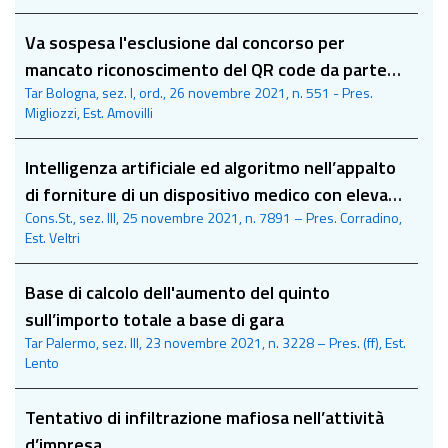
Va sospesa l'esclusione dal concorso per
mancato riconoscimento del QR code da parte
Tar Bologna, sez. I, ord., 26 novembre 2021, n. 551 - Pres.
dell’app. VerificaC19
Migliozzi, Est. Amovilli
Intelligenza artificiale ed algoritmo nell’appalto
di forniture di un dispositivo medico con elevato
Cons.St., sez. III, 25 novembre 2021, n. 7891 – Pres. Corradino,
grado di automazione
Est. Veltri
Base di calcolo dell'aumento del quinto
sull’importo totale a base di gara
Tar Palermo, sez. III, 23 novembre 2021, n. 3228 – Pres. (ff), Est.
Lento
Tentativo di infiltrazione mafiosa nell’attività
d’impresa