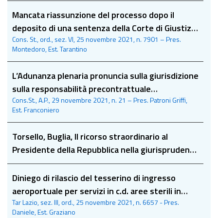
Mancata riassunzione del processo dopo il
deposito di una sentenza della Corte di Giustizia
Cons. St., ord., sez. VI, 25 novembre 2021, n. 7901 – Pres.
ue
Montedoro, Est. Tarantino
L’Adunanza plenaria pronuncia sulla giurisdizione
sulla responsabilità precontrattuale
Cons.St., A.P., 29 novembre 2021, n. 21 – Pres. Patroni Griffi,
dell’amministrazione nel settore delle
Est. Franconiero
procedure di affidamento di contratti pubblici
Torsello, Buglia, Il ricorso straordinario al
Presidente della Repubblica nella giurisprudenza
del Consiglio di Stato
Diniego di rilascio del tesserino di ingresso
aeroportuale per servizi in c.d. aree sterili in
Tar Lazio, sez. III, ord., 25 novembre 2021, n. 6657 - Pres.
caso di pendenza di procedimento penale senza
Daniele, Est. Graziano
condanna