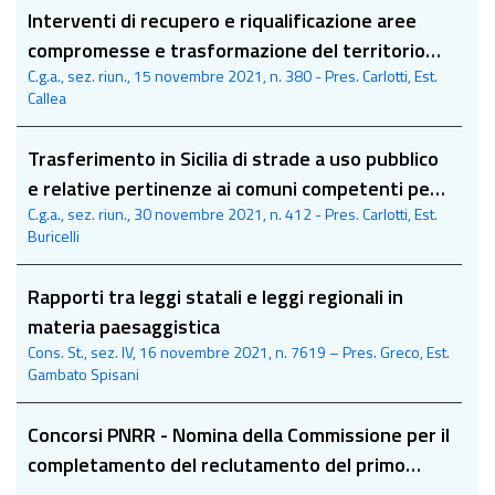
Interventi di recupero e riqualificazione aree
compromesse e trasformazione del territorio
C.g.a., sez. riun., 15 novembre 2021, n. 380 - Pres. Carlotti, Est.
per lo sviluppo sostenibile delle aree
Callea
Trasferimento in Sicilia di strade a uso pubblico
e relative pertinenze ai comuni competenti per
C.g.a., sez. riun., 30 novembre 2021, n. 412 - Pres. Carlotti, Est.
territorio e gestione delle infrastrutture a
Buricelli
IRSAP
Rapporti tra leggi statali e leggi regionali in
materia paesaggistica
Cons. St., sez. IV, 16 novembre 2021, n. 7619 – Pres. Greco, Est.
Gambato Spisani
Concorsi PNRR - Nomina della Commissione per il
completamento del reclutamento del primo
scaglione di 168 posti