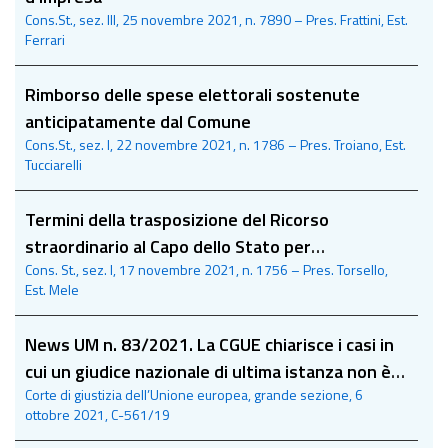
Cons.St., sez. III, 25 novembre 2021, n. 7890 – Pres. Frattini, Est.
Ferrari
Rimborso delle spese elettorali sostenute
anticipatamente dal Comune
Cons.St., sez. I, 22 novembre 2021, n. 1786 – Pres. Troiano, Est.
Tucciarelli
Termini della trasposizione del Ricorso
straordinario al Capo dello Stato per
Cons. St., sez. I, 17 novembre 2021, n. 1756 – Pres. Torsello,
opposizione dei controinteressati
Est. Mele
News UM n. 83/2021. La CGUE chiarisce i casi in
cui un giudice nazionale di ultima istanza non è
Corte di giustizia dell’Unione europea, grande sezione, 6
soggetto all'obbligo di rinvio pregiudiziale
ottobre 2021, C-561/19