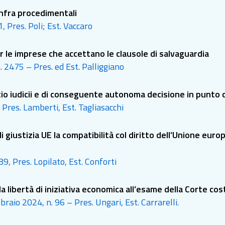
 infra procedimentali
1, Pres. Poli; Est. Vaccaro
er le imprese che accettano le clausole di salvaguardia
. 2475 – Pres. ed Est. Palliggiano
tio iudicii e di conseguente autonoma decisione in punto d
 Pres. Lamberti, Est. Tagliasacchi
ustizia UE la compatibilità col diritto dell’Unione europ
89, Pres. Lopilato, Est. Conforti
 libertà di iniziativa economica all’esame della Corte cos
braio 2024, n. 96 – Pres. Ungari, Est. Carrarelli.