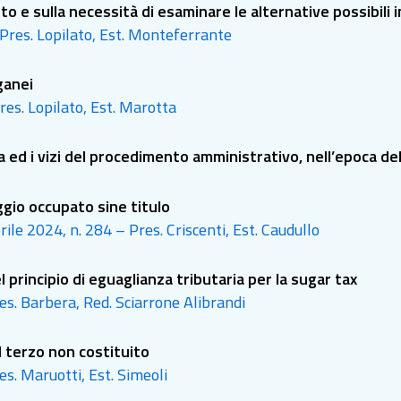
 e sulla necessità di esaminare le alternative possibili in
– Pres. Lopilato, Est. Monteferrante
ganei
Pres. Lopilato, Est. Marotta
 ed i vizi del procedimento amministrativo, nell’epoca dell’
loggio occupato sine titulo
prile 2024, n. 284 – Pres. Criscenti, Est. Caudullo
rincipio di eguaglianza tributaria per la sugar tax
es. Barbera, Red. Sciarrone Alibrandi
el terzo non costituito
res. Maruotti, Est. Simeoli