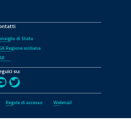
ontatti
onsiglio di Stato
GA Regione siciliana
AR
eguici su:
YouTube
Twitter
Regole di accesso
Webmail