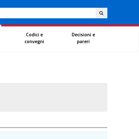
Ita
ito
Portale del magistrato
Codici e
Decisioni e
convegni
pareri