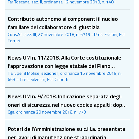
Tar Toscana, sez. II, ordinanza 12 novembre 2018, n. 1481
la protezione internazionale per violazione di
norme generali dell’ordinamento
Contributo autonomo ai componenti il nucleo
familiare del collaboratore di giustizia
Cons.St., sez. III, 27 novembre 2018, n. 6719 - Pres. Frattini, Est.
Ferrari
News UM n. 11/2018. Alla Corte costituzionale
l’approvazione con legge statale del Piano
T.a.r. per il Molise, sezione I, ordinanza 15 novembre 2018, n.
operativo straordinario per la sanità della
663 – Pres. Silvestri, Est. Ciliberti
Regione Molise
News UM n. 9/2018. Indicazione separata degli
oneri di sicurezza nel nuovo codice appalti: dopo
Cga, ordinanza 20 novembre 2018, n. 773
la sez. V del Consiglio di Stato, anche il C.g.a. si
rivolge all’Adunanza plenaria
Poteri dell’Amministrazione su c.i.l.a. presentata
per lavori di manutenzione straordinaria