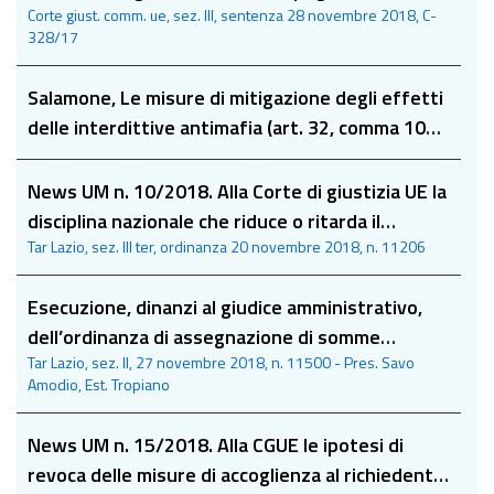
Corte giust. comm. ue, sez. III, sentenza 28 novembre 2018, C-
manca la domanda di partecipazione alla gara
328/17
Salamone, Le misure di mitigazione degli effetti
delle interdittive antimafia (art. 32, comma 10
del decreto legge 24 giugno 2014 n. 90 ed art.
34 bis del Codice antimafia, 4 dicembre 2018
News UM n. 10/2018. Alla Corte di giustizia UE la
disciplina nazionale che riduce o ritarda il
Tar Lazio, sez. III ter, ordinanza 20 novembre 2018, n. 11206
pagamento di incentivi per energia da fonti
rinnovabili già concessi
Esecuzione, dinanzi al giudice amministrativo,
dell’ordinanza di assegnazione di somme
Tar Lazio, sez. II, 27 novembre 2018, n. 11500 - Pres. Savo
emessa all'esito del pignoramento previsto
Amodio, Est. Tropiano
dall'art. 5 quinquies, l. n. 89 del 2001
News UM n. 15/2018. Alla CGUE le ipotesi di
revoca delle misure di accoglienza al richiedente