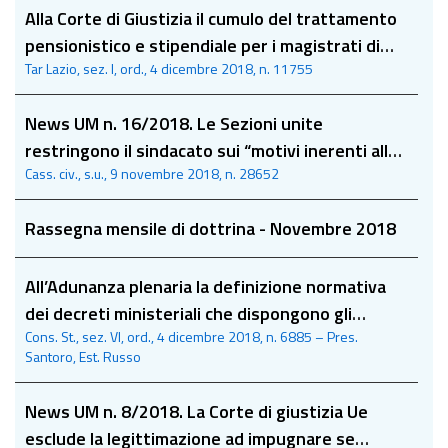
Alla Corte di Giustizia il cumulo del trattamento
pensionistico e stipendiale per i magistrati di
Tar Lazio, sez. I, ord., 4 dicembre 2018, n. 11755
nomina governativa.
News UM n. 16/2018. Le Sezioni unite
restringono il sindacato sui “motivi inerenti alla
Cass. civ., s.u., 9 novembre 2018, n. 28652
giurisdizione” ex art. 111, comma 8, Cost.
Rassegna mensile di dottrina - Novembre 2018
All’Adunanza plenaria la definizione normativa
dei decreti ministeriali che dispongono gli
Cons. St., sez. VI, ord., 4 dicembre 2018, n. 6885 – Pres.
aggiornamenti delle graduatorie ad esaurimento
Santoro, Est. Russo
News UM n. 8/2018. La Corte di giustizia Ue
esclude la legittimazione ad impugnare se