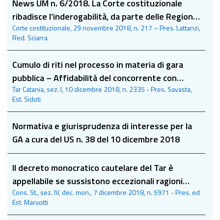
News UM n. 6/2018. La Corte costituzionale
ribadisce l’inderogabilità, da parte delle Regioni,
Corte costituzionale, 29 novembre 2018, n. 217 – Pres. Lattanzi,
delle norme statali sulla protezione della fauna
Red. Sciarra
selvatica
Cumulo di riti nel processo in materia di gara
pubblica – Affidabilità del concorrente con
Tar Catania, sez. I, 10 dicembre 2018, n. 2335 - Pres. Savasta,
risoluzioni contrattuali
Est. Sidoti
Normativa e giurisprudenza di interesse per la
GA a cura del US n. 38 del 10 dicembre 2018
Il decreto monocratico cautelare del Tar è
appellabile se sussistono eccezionali ragioni
Cons. St., sez. IV, dec. mon., 7 dicembre 2018, n. 5971 - Pres. ed
d’urgenza
Est. Maruotti