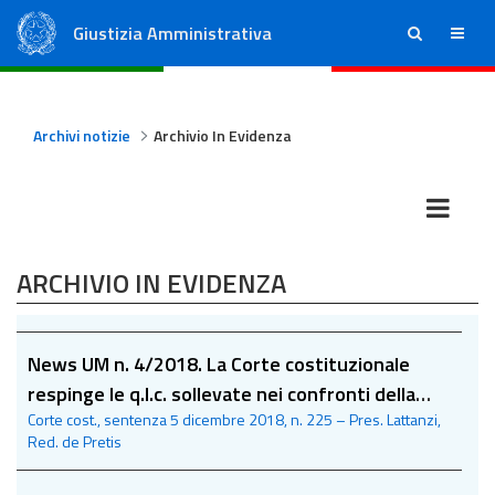
Giustizia Amministrativa
ricerca
menu
Consiglio di Stato
Tribunali Amministrativi Regionali
Archivi notizie
Archivio In Evidenza
ARCHIVIO IN EVIDENZA
News UM n. 4/2018. La Corte costituzionale
respinge le q.l.c. sollevate nei confronti della
Corte cost., sentenza 5 dicembre 2018, n. 225 – Pres. Lattanzi,
riforma della c.d. Legge Pinto ove vincola la
Red. de Pretis
nomina del commissario ad acta